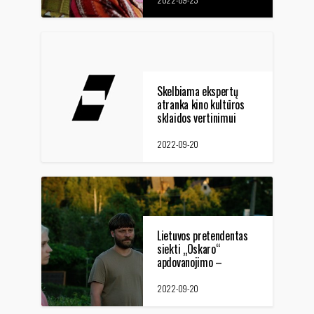
Skelbiama ekspertų
atranka kino kultūros
sklaidos vertinimui
2022-09-20
Lietuvos pretendentas
siekti „Oskaro“
apdovanojimo –
Lauryno Bareišos filmas
„Piligrimai“
2022-09-20