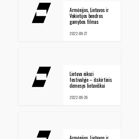
Armėnijos, Lietuvos ir
Vokietijos bendros
gamybos filmas
2022-09-27
Lietuva nikozi
festivalyje – išskirtinis
dėmesys lietuviškai
animacijai
2022-09-26
Armėnijos, Lietuvos ir