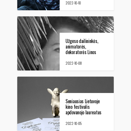
kino festivalyje
2022-10-10
Užgeso dailininkės,
animatorės,
dekoratorės Linos
Gečienės (1970-2022)
gyvybė
2022-10-08
Seniausias Lietuvoje
kino festivalis
apdovanojo laureatus
2022-10-05