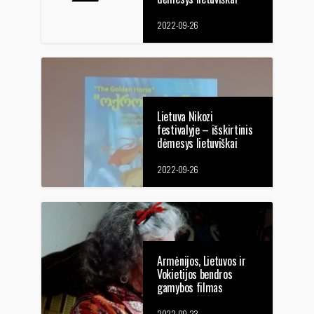
animacijai
2022-09-26
Lietuva Nikozi
festivalyje – išskirtinis
dėmesys lietuviškai
animacijai
2022-09-26
Armėnijos, Lietuvos ir
Vokietijos bendros
gamybos filmas
pretenduos į „Oskarą“
2022-09-23