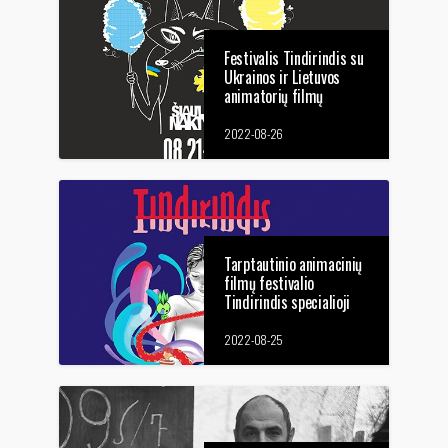
Festivalis Tindirindis su
Ukrainos ir Lietuvos
animatorių filmų
programa svečiuojasi
Šiaulių kultūros
2022-08-26
festivalyje „Šiaulių
naktys“
Tarptautinio animacinių
filmų festivalio
Tindirindis specialioji
programa festivalyje
Mėnuo Juodaragis
2022-08-25
MJRXXII