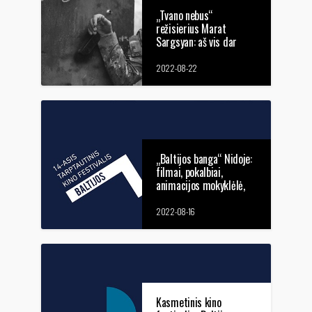
„Tvano nebus“
režisierius Marat
Sargsyan: aš vis dar
nežinau, kas tas karas
2022-08-22
„Baltijos banga“ Nidoje:
filmai, pokalbiai,
animacijos mokyklėlė,
knygos apie kino
operatorių A. Kemežį
2022-08-16
pristatymas
Kasmetinis kino