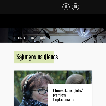
LT
EN
PRADŽIA
NAUJIENOS
Sąjungos naujienos
Filmo vaikams „Lobis“
premjera
tarptautiniame
SCHLiNGEL (Vokietija)