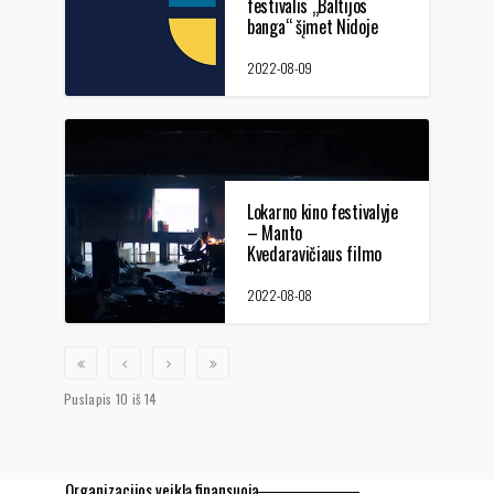
festivalis „Baltijos
banga“ šįmet Nidoje
vyks 14-tą kartą
2022-08-09
Lokarno kino festivalyje
– Manto
Kvedaravičiaus filmo
„Prologos“ premjera
2022-08-08
Puslapis 10 iš 14
Organizacijos veiklą finansuoja