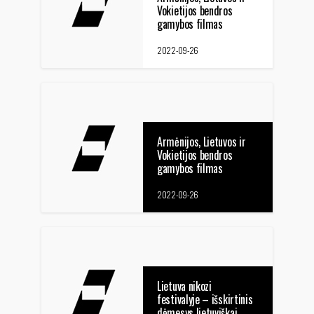
Vokietijos bendros
gamybos filmas
pretenduos į „Oskarą“
2022-09-26
Armėnijos, Lietuvos ir
Vokietijos bendros
gamybos filmas
pretenduos į „Oskarą“
2022-09-26
Lietuva nikozi
festivalyje – išskirtinis
dėmesys lietuviškai