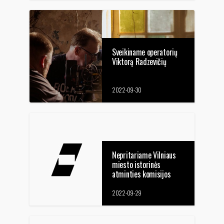
Sveikiname operatorių
Viktorą Radzevičių
2022-09-30
Nepritariame Vilniaus
miesto istorinės
atminties komisijos
sprendimui dėl
Regimanto Adomaičio
2022-09-29
atminimo