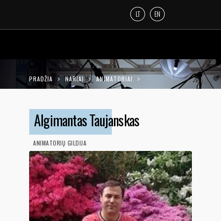
LT
EN
PRADŽIA
NARIAI
ANIMATORIAI
ALGIMANTAS TAUJANSKAS
Algimantas Taujanskas
ANIMATORIŲ GILDIJA