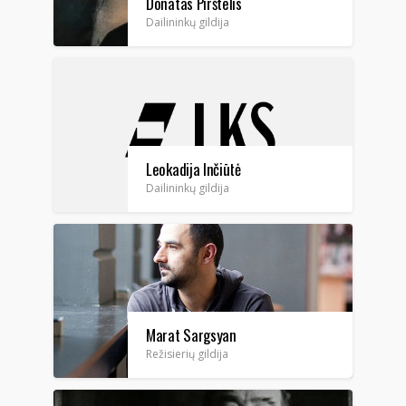
Donatas Pirštelis
Dailininkų gildija
Leokadija Inčiūtė
Dailininkų gildija
Marat Sargsyan
Režisierių gildija