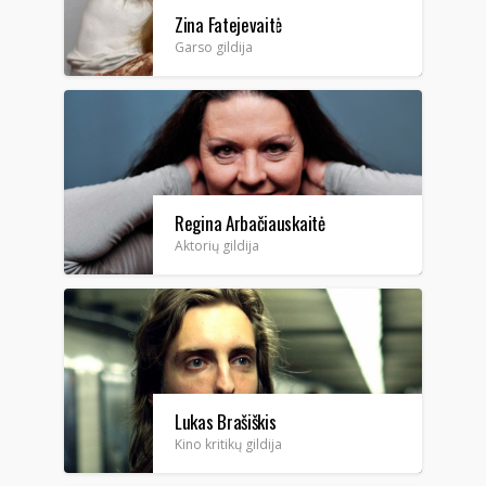
Zina Fatejevaitė
Garso gildija
Regina Arbačiauskaitė
Aktorių gildija
Lukas Brašiškis
Kino kritikų gildija