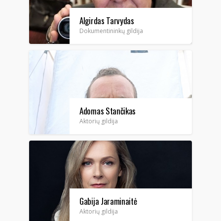
Algirdas Tarvydas
Dokumentininkų gildija
Adomas Stančikas
Aktorių gildija
Gabija Jaraminaitė
Aktorių gildija