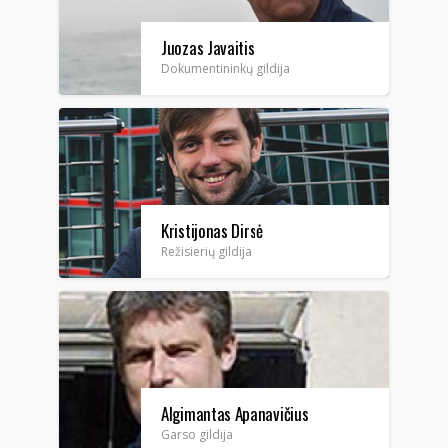
Juozas Javaitis
Dokumentininkų gildija
Kristijonas Dirsė
Režisierių gildija
Algimantas Apanavičius
(jaunesnysis)
Garso gildija