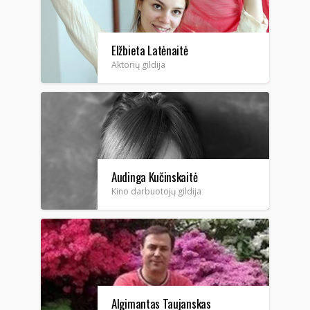
Elžbieta Latėnaitė
Aktorių gildija
Audinga Kučinskaitė
Kino darbuotojų gildija
Algimantas Taujanskas