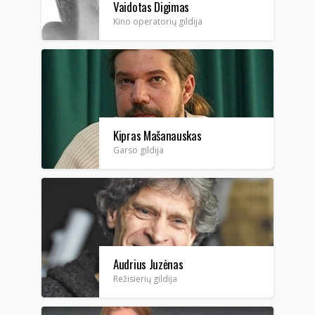
Vaidotas Digimas
Kino operatorių gildija
Kipras Mašanauskas
Garso gildija
Audrius Juzėnas
Režisierių gildija