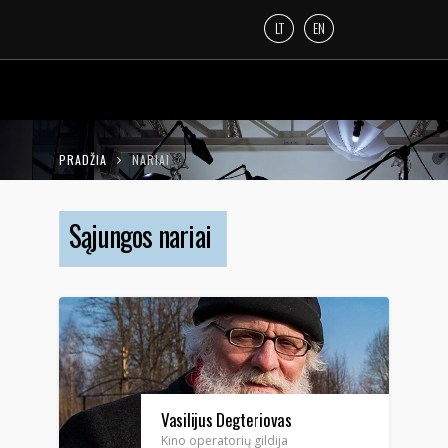
LT
EN
PRADŽIA
NARIAI
Sąjungos nariai
Vasilijus Degteriovas
Kino operatorių gildija