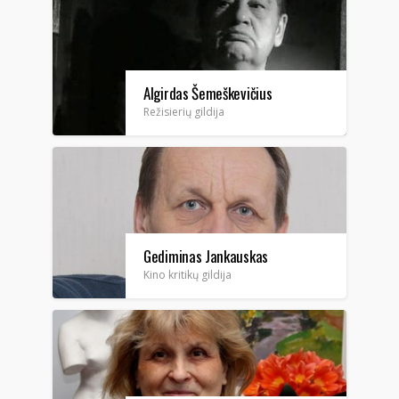
Algirdas Šemeškevičius
Režisierių gildija
Gediminas Jankauskas
Kino kritikų gildija