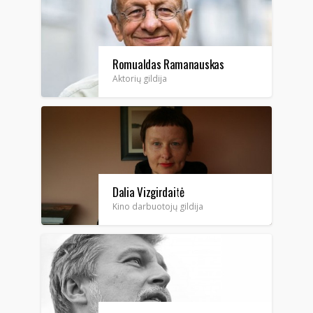
Romualdas Ramanauskas
Aktorių gildija
Dalia Vizgirdaitė
Kino darbuotojų gildija