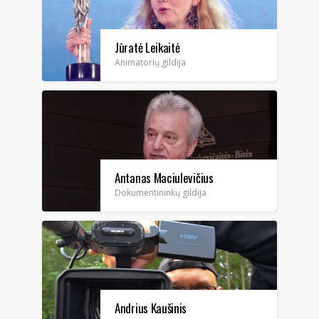
Jūratė Leikaitė
Animatorių gildija
Antanas Maciulevičius
Dokumentininkų gildija
Andrius Kaušinis