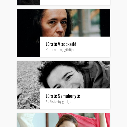
Jūratė Visockaitė
Kino kritikų gildija
Jūratė Samulionytė
Režisierių gildija