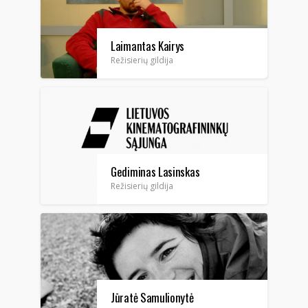
Laimantas Kairys
Režisierių gildija
Gediminas Lasinskas
Režisierių gildija
Jūratė Samulionytė