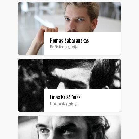
Romas Zabarauskas
Režisierių gildija
Linas Kriščiūnas
Dailininkų gildija