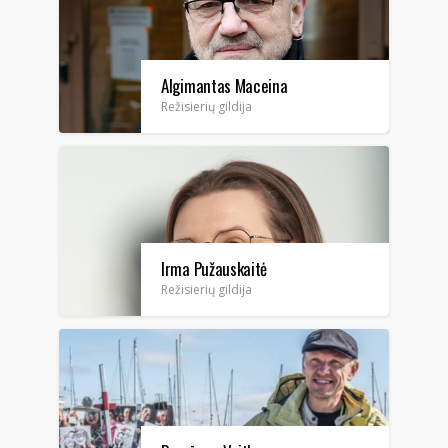
Algimantas Maceina
Režisierių gildija
Irma Pužauskaitė
Režisierių gildija