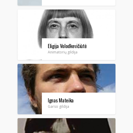
Eligija Volodkevičiūtė
Animatorių gildija
Ignas Mateika
Garso gildija