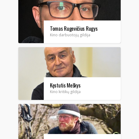
Tomas Rugevičius Rugys
Kino darbuotojų gildija
Kęstutis Meškys
Kino kritikų gildija