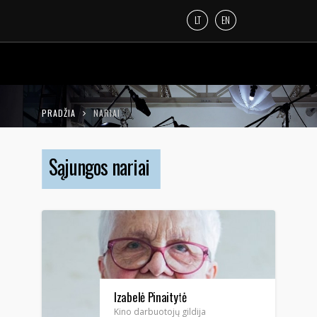
LT
EN
PRADŽIA
NARIAI
Sąjungos nariai
Izabelė Pinaitytė
Kino darbuotojų gildija