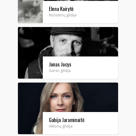
Elena Kairytė
Režisierių gildija
Jonas Jocys
Garso gildija
Gabija Jaraminaitė
Aktorių gildija