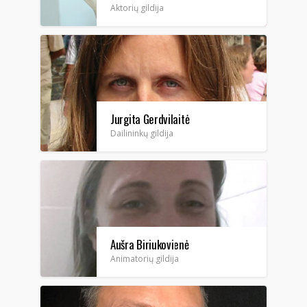
Aktorių gildija
Jurgita Gerdvilaitė
Dailininkų gildija
Aušra Biriukovienė
Animatorių gildija