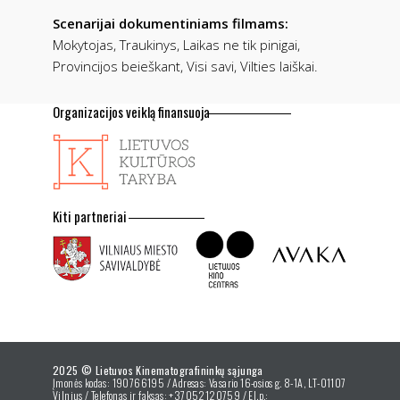
Scenarijai dokumentiniams filmams:
Mokytojas, Traukinys, Laikas ne tik pinigai,
Provincijos beieškant, Visi savi, Vilties laiškai.
Organizacijos veiklą finansuoja
Kiti partneriai
2025 © Lietuvos Kinematografininkų sąjunga
Įmonės kodas: 190766195 / Adresas: Vasario 16-osios g. 8-1A, LT-01107
Vilnius / Telefonas ir faksas: +37052120759 / El.p.: