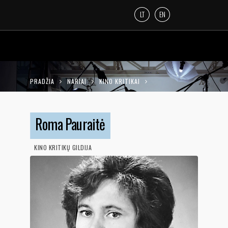
LT
EN
PRADŽIA
NARIAI
KINO KRITIKAI
ROMA PAURAITĖ
Roma Pauraitė
KINO KRITIKŲ GILDIJA