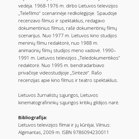
vedėja. 1968-1976 m. dirbo Lietuvos televizijos
„Telefilmo“ scenarinėje redkolegijoje. Spaudoje
recenzavo filmus ir spektaklius, redagavo
dokumentinius filmus, rašė dokumentinių filmų
scenarijus. Nuo 1977 m. Lietuvos kino studijos
meninių filmu redaktorė, nuo 1988 m.
animacinių filmų studijos meno vadovė. 1990–
1991 m. Lietuvos televizijos „Teledokumentikos“
redaktorė. Nuo 1995 m. bendradarbiavo
privačioje videostudijoje „Sintezė“. Rašo
recenzijas apie kino filmus ir teatro spektaklius.
Lietuvos žurnalistų sąjungos, Lietuvos
kinematografininkų sąjungos kritikų gildijos narė.
Bibliografija:
Lietuvos televizijos filmai ir jų kūrėjai, Vilnius:
Algimantas, 2009 m. ISBN 9786094230011