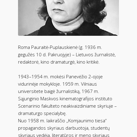
Roma Pauraitė-Puplauskienė (g. 1936 m.
gegužės 10 d. Pakruojyje) – Lietuvos žurnalistė,
redaktorė, kino dramaturgė, kino kritikė.
1943–1954 m. mokėsi Panevėžio 2-ojoje
vidurinėje mokykloje. 1959 m. Vilniaus
universitete baigė žurnalistiką, 1967 m.
Sąjunginio Maskvos kinematografijos instituto
Scenarinio fakulteto neakivaizdiniame skyriuje –
dramaturgo specialybę.
Nuo 1958 m. laikraščio „Komjaunimo tiesa“
propagandos skyriaus darbuotoja, studentų
skyriaus vedėja, literatūros ir meno skyriaus