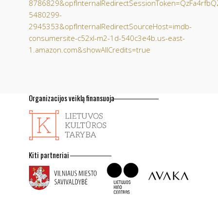
8786829&opfInternalRedirectSessionToken=QzFa4rf
5480299-
2945353&opfInternalRedirectSourceHost=imdb-
consumersite-c52xl-m2-1d-540c3e4b.us-east-
1.amazon.com&showAllCredits=true
Organizacijos veiklą finansuoja
Kiti partneriai