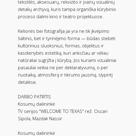
tekstilės, aksesuarų, rekvizito ir įvairių vizualinių
detalių archyvą, kuris tampa organiška kūrybinio
proceso dalimi kino ir teatro projektuose.
Kelionės bei fotografija jai yra ne tik įkvėpimo
šaltinis, bet ir tyrinėjimo forma — būdas stebėti
kultūrinius sluoksnius, formas, objektus ir
kasdienybės estetiką, kuri anksčiau ar vėliau
natūraliai sugrįžta į kūrybą. Jos kuriami vizualiniai
pasauliai veikia ne per deklaratyvumą, o per
nuotaiką, atmosferą ir tikrumo jausmą, slypintį
detalėse.
DARBO PATIRTIS
Kosumų dailininkė
TV serijos "WELCOME TO TEXAS" rež. Oscari
Sipola, Mazdak Nassir
Kosumų dailininkė