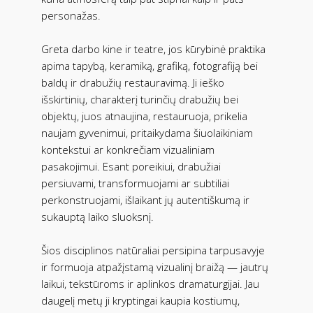
personažas.
Greta darbo kine ir teatre, jos kūrybinė praktika
apima tapybą, keramiką, grafiką, fotografiją bei
baldų ir drabužių restauravimą. Ji ieško
išskirtinių, charakterį turinčių drabužių bei
objektų, juos atnaujina, restauruoja, prikelia
naujam gyvenimui, pritaikydama šiuolaikiniam
kontekstui ar konkrečiam vizualiniam
pasakojimui. Esant poreikiui, drabužiai
persiuvami, transformuojami ar subtiliai
perkonstruojami, išlaikant jų autentiškumą ir
sukauptą laiko sluoksnį.
Šios disciplinos natūraliai persipina tarpusavyje
ir formuoja atpažįstamą vizualinį braižą — jautrų
laikui, tekstūroms ir aplinkos dramaturgijai. Jau
daugelį metų ji kryptingai kaupia kostiumų,