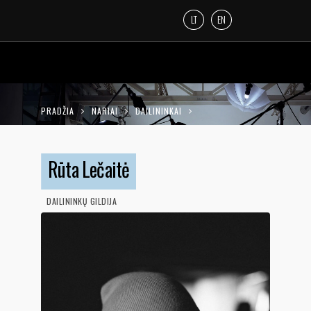
LT
EN
PRADŽIA
NARIAI
DAILININKAI
RŪTA LEČAITĖ
Rūta Lečaitė
DAILININKŲ GILDIJA