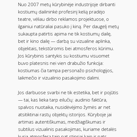
Nuo 2007 metų kūrybinėje industrijoje dirbanti
kostiumų dailininkė profesinį kelią pradėjo
teatre, vėliau dirbo reklamos projektuose, o
ilgainiui natūraliai pasuko į kiną. Per daugelį metų
sukaupta patirtis apima ne tik kostiumų dailę,
bet ir kino dailę — darbą su vizualine aplinka,
objektais, tekstūromis bei atmosferos kūrimu.
Jos kūrybinis santykis su kostiumu visuomet
buvo platesnis nei vien drabužio funkcija:
kostiumas čia tampa personažo psichologijos,
laikmečio ir vizualinio pasakojimo dalimi.
Jos darbuose svarbi ne tik estetika, bet ir pojūtis
— tai, kas lieka tarp eilučių: audinio faktūra,
spalvos nuotaika, nusidėvėjimo žymės ar net
atsitiktinai rastų objektų istorijos. Kūryboje jai
artimas autentiškumas, medžiagiškumas ir
subtilus vizualinis pasakojimas, kuriame detalės
kuria atmosferą taip pat stipriai kaip ir pats