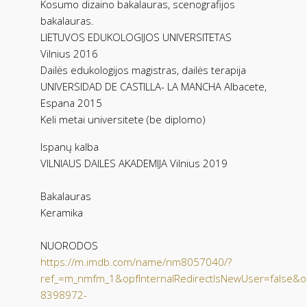
Kosumo dizaino bakalauras, scenografijos
bakalauras.
LIETUVOS EDUKOLOGIJOS UNIVERSITETAS
Vilnius 2016
Dailės edukologijos magistras, dailės terapija
UNIVERSIDAD DE CASTILLA- LA MANCHA Albacete,
Espana 2015
Keli metai universitete (be diplomo)
Ispanų kalba
VILNIAUS DAILES AKADEMIJA Vilnius 2019
Bakalauras
Keramika
NUORODOS
https://m.imdb.com/name/nm8057040/?
ref_=m_nmfm_1&opfInternalRedirectIsNewUser=false&op
8398972-