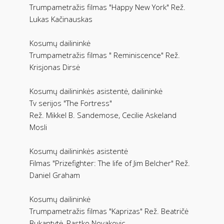
Trumpametražis filmas "Happy New York" Rež.
Lukas Kačinauskas
Kosumų dailininkė
Trumpametražis filmas " Reminiscence" Rež.
Krisjonas Dirsė
Kosumų dailininkės asistentė, dailininkė
Tv serijos "The Fortress"
Rež. Mikkel B. Sandemose, Cecilie Askeland
Mosli
Kosumų dailininkės asistentė
Filmas "Prizefighter: The life of Jim Belcher" Rež.
Daniel Graham
Kosumų dailininkė
Trumpametražis filmas "Kaprizas" Rež. Beatričė
Bukantytė, Rastko Novakovic