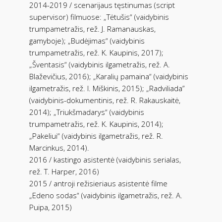
2014-2019 / scenarijaus tęstinumas (script
supervisor) filmuose: „Tėtušis“ (vaidybinis
trumpametražis, rež. J. Ramanauskas,
gamyboje); „Budėjimas“ (vaidybinis
trumpametražis, rež. K. Kaupinis, 2017);
„Šventasis“ (vaidybinis ilgametražis, rež. A.
Blaževičius, 2016); „Karalių pamaina“ (vaidybinis
ilgametražis, rež. I. Miškinis, 2015); „Radviliada”
(vaidybinis-dokumentinis, rež. R. Rakauskaitė,
2014); „Triukšmadarys“ (vaidybinis
trumpametražis, rež. K. Kaupinis, 2014);
„Pakeliui“ (vaidybinis ilgametražis, rež. R.
Marcinkus, 2014).
2016 / kastingo asistentė (vaidybinis serialas,
rež. T. Harper, 2016)
2015 / antroji režisieriaus asistentė filme
„Edeno sodas“ (vaidybinis ilgametražis, rež. A.
Puipa, 2015)