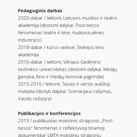
Pedagoginis darbas
2020-dabar / lektorė, Lietuvos muzikos ir teatro
akademija (dėstomi dalykai: Post-tiesos
fenomenas teatre ir kine, Audiovizualinės
industrijos)
2018-dabar / kurso vadovė, Skalvijos kino
akademija
2016-dabar / lektorė, Vilniaus Gedimino
technikos universitetas (dėstomi dalykai: Medijų
gamyba, Kino ir medijų teoriniai pagrindai)
2015-2016 / lektorė, Teisės ir verslo aukštoji
mokykla (dėstyti dalykai: Scenarijaus rašymas,
Vaizdo režisūra)
Publikacijos ir konferencijos
2019 / publikuotas mokslinis straipsnis „Post-
tiesos“ fenomenas ir refleksyvioji tiriamoji
dokumentika“ LMTA mokslinių straipsnių