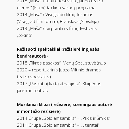
2015 „Maša“ / teatro festivalio „Jauno teatro
dienos“ (Klaipėda) kino vakarų programa
2014 „Maša“ / Višegrado filmų forumas
(Visegrad film forum), Bratislava (Slovakija)
2013 „Maša“ / tarptautinis filmų festivalis
„toKino“
Režisuoti spektakliai (režisierė ir pjesės
bendraautorė)
2018 „Tikros pasakos“, Menų Spaustuvė (nuo
2020 – repertuarinis Juozo Miltinio dramos
teatro spektaklis)
2017 „Paskutinį kartą atnaujinta“, Klaipėdos
jaunimo teatras
Muzikiniai klipai (režisierė, scenarijaus autorė
ir montažo režisierė)
2014 Grupė „Solo amsamblis“ – „Plikis ir Šmikis“
2011 Grupė „Solo amsamblis“ – „Literatai“