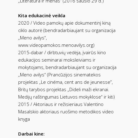
„Literatūra ir menas“ (2016 sausio 29 d.)
Kita edukacinė veikla
2020 / Video pamokų apie dokumentinį kiną
ciklo autorė (bendradarbiaujant su organizacija
„Meno avilys“,
www.videopamokos.menoavilys.org)
2015-dabar / dirbtuvių vedėja, įvairūs kino
edukacijos seminarai moksleiviams ir
mokytojams, bendradarbiaujant su organizacija
„Meno avilys“ (Prancūzijos sinematekos
projektas „Le cinéma, cent ans de jeunesse”,
Britų tarybos projektas „Dideli maži ekranai.
Medijų raštingumas Lietuvos mokyklose“ ir kiti)
2015 / Aktoriaus ir režisieriaus Valentino
Masalskio aktoriaus ruošimo metodikos video
knyga
Darbai kine: