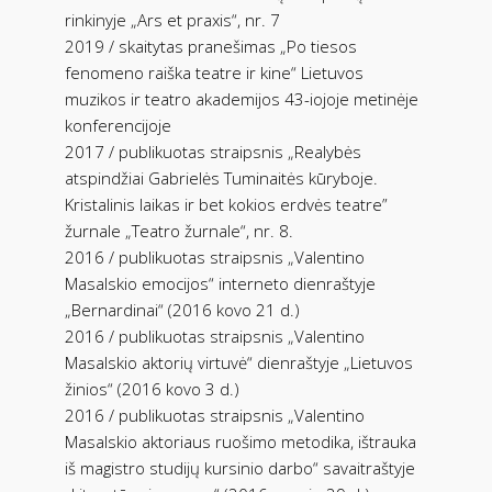
rinkinyje „Ars et praxis“, nr. 7
2019 / skaitytas pranešimas „Po tiesos
fenomeno raiška teatre ir kine“ Lietuvos
muzikos ir teatro akademijos 43-iojoje metinėje
konferencijoje
2017 / publikuotas straipsnis „Realybės
atspindžiai Gabrielės Tuminaitės kūryboje.
Kristalinis laikas ir bet kokios erdvės teatre”
žurnale „Teatro žurnale“, nr. 8.
2016 / publikuotas straipsnis „Valentino
Masalskio emocijos“ interneto dienraštyje
„Bernardinai“ (2016 kovo 21 d.)
2016 / publikuotas straipsnis „Valentino
Masalskio aktorių virtuvė“ dienraštyje „Lietuvos
žinios“ (2016 kovo 3 d.)
2016 / publikuotas straipsnis „Valentino
Masalskio aktoriaus ruošimo metodika, ištrauka
iš magistro studijų kursinio darbo“ savaitraštyje