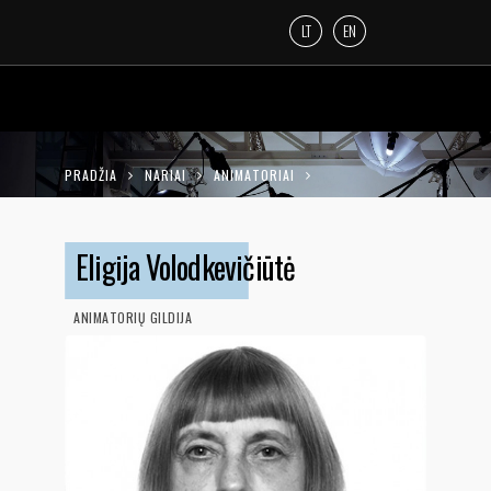
LT
EN
PRADŽIA
NARIAI
ANIMATORIAI
ELIGIJA VOLODKEVIČIŪTĖ
Eligija Volodkevičiūtė
ANIMATORIŲ GILDIJA