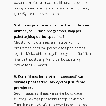
pasaulio kraštų animacinius filmus, stebėjo tik
mūsų animatoriai. Ką, nematę animacinių filmų,
gali rašyti kritikai? Nieko gero...
5. Ar Jums prieinamos naujos kompiuterinės
animacijos kūrimo programos, kaip jos
pakeitė Jūsų darbo specifiką?
Mėgstu kompiuterines animacijos kūrimo
programas nors naujos ne visos prieinamos
legaliai. Moku dirbti daugeliu programų. Galėčiau
išvardinti pustuzinį. Mano darbo specifiką
pasikeitė 90% kampu.
6. Kuris filmas Jums sėkmingiausias? Kur
sėkmės priežastis? Kaip vyksta Jūsų filmo
premjeros?
Sėkmingiausias filmas kai salėje buvo daug
žiūrovų. Sėkmės priežastis geroje reklamoje.
Filmų kuriems aš rašiau scenarijus premjeros