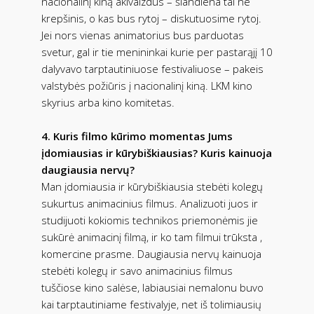
nacionalinį kiną akivaizdus – šiandiena tai ne
krepšinis, o kas bus rytoj – diskutuosime rytoj.
Jei nors vienas animatorius bus parduotas
svetur, gal ir tie menininkai kurie per pastarąjį 10
dalyvavo tarptautiniuose festivaliuose – pakeis
valstybės požiūris į nacionalinį kiną. LKM kino
skyrius arba kino komitetas.
4. Kuris filmo kūrimo momentas Jums
įdomiausias ir kūrybiškiausias? Kuris kainuoja
daugiausia nervų?
Man įdomiausia ir kūrybiškiausia stebėti kolegų
sukurtus animacinius filmus. Analizuoti juos ir
studijuoti kokiomis technikos priemonėmis jie
sukūrė animacinį filmą, ir ko tam filmui trūksta ,
komercine prasme. Daugiausia nervų kainuoja
stebėti kolegų ir savo animacinius filmus
tuščiose kino salėse, labiausiai nemalonu buvo
kai tarptautiniame festivalyje, net iš tolimiausių