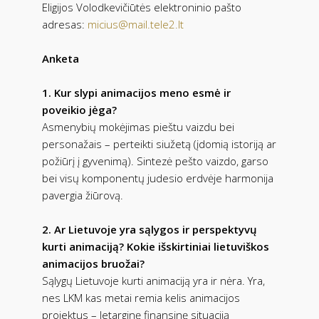
Eligijos Volodkevičiūtės elektroninio pašto
adresas:
micius@mail.tele2.lt
Anketa
1. Kur slypi animacijos meno esmė ir
poveikio jėga?
Asmenybių mokėjimas pieštu vaizdu bei
personažais – perteikti siužetą (įdomią istoriją ar
požiūrį į gyvenimą). Sintezė pešto vaizdo, garso
bei visų komponentų judesio erdvėje harmonija
pavergia žiūrovą.
2. Ar Lietuvoje yra sąlygos ir perspektyvų
kurti animaciją? Kokie išskirtiniai lietuviškos
animacijos bruožai?
Sąlygų Lietuvoje kurti animaciją yra ir nėra. Yra,
nes LKM kas metai remia kelis animacijos
projektus – letarginę finansinę situaciją