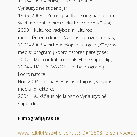
1996–1997 – Aukščiausiojo laipsnio
Vyriausybinė stipendija;
1996–2003 – Žmonių su fizine negalia menų ir
švietimo centro pirmininkė bei centro įkūrėja;
2000 – Kultūros vadybos ir kultūros
menedžmento kursai (Atviros Lietuvos fondas);
2001–2003 – dirbo Viešojoje įstaigoje „Kūrybos
medis“ programų koordinatorės pareigose;
2002 – Meno ir kultūros valstybinė stipendija;
2004 – UAB „AITVARONĖ“ dirba programų
koordinatore;
Nuo 2004 – dirba Viešosios įstaigos „Kūrybos
medis“ direktore;
2004 – Aukščiausiojo laipsnio Vyriausybinė
stipendija.
Filmografiją rasite:
www.lfc.lt/lt/Page=PersonList&ID=1380&PersonType=Sc