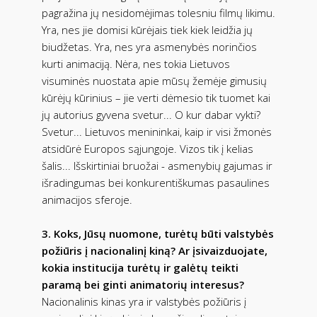
pagražina jų nesidomėjimas tolesniu filmų likimu.
Yra, nes jie domisi kūrėjais tiek kiek leidžia jų
biudžetas. Yra, nes yra asmenybės norinčios
kurti animaciją. Nėra, nes tokia Lietuvos
visuminės nuostata apie mūsų žemėje gimusių
kūrėjų kūrinius – jie verti dėmesio tik tuomet kai
jų autorius gyvena svetur... O kur dabar vykti?
Svetur... Lietuvos menininkai, kaip ir visi žmonės
atsidūrė Europos sąjungoje. Vizos tik į kelias
šalis... Išskirtiniai bruožai - asmenybių gajumas ir
išradingumas bei konkurentiškumas pasaulines
animacijos sferoje.
3. Koks, Jūsų nuomone, turėtų būti valstybės
požiūris į nacionalinį kiną? Ar įsivaizduojate,
kokia institucija turėtų ir galėtų teikti
paramą bei ginti animatorių interesus?
Nacionalinis kinas yra ir valstybės požiūris į