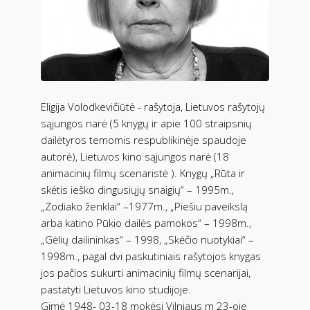
Eligija Volodkevičiūtė - rašytoja, Lietuvos rašytojų
sąjungos narė (5 knygų ir apie 100 straipsnių
dailėtyros temomis respublikinėje spaudoje
autorė), Lietuvos kino sąjungos narė (18
animacinių filmų scenaristė ). Knygų „Rūta ir
skėtis ieško dingusiųjų snaigių“ – 1995m.,
„Zodiako ženklai“ –1977m., „Piešiu paveikslą
arba katino Pūkio dailės pamokos“ – 1998m.,
„Gėlių dailininkas“ – 1998, „Skėčio nuotykiai“ –
1998m., pagal dvi paskutiniais rašytojos knygas
jos pačios sukurti animacinių filmų scenarijai,
pastatyti Lietuvos kino studijoje.
Gimė 1948- 03-18 mokėsi Vilniaus m 23-oje