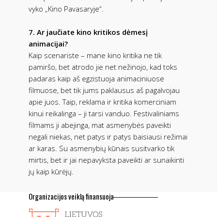
vyko „Kino Pavasaryje“.
7. Ar jaučiate kino kritikos dėmesį
animacijai?
Kaip scenariste – mane kino kritika ne tik
pamiršo, bet atrodo jie net nežinojo, kad toks
padaras kaip aš egzistuoja animaciniuose
filmuose, bet tik jums paklausus aš pagalvojau
apie juos. Taip, reklama ir kritika komerciniam
kinui reikalinga – ji tarsi vanduo. Festivaliniams
filmams ji abejinga, mat asmenybės paveikti
negali niekas, net patys ir patys baisiausi režimai
ar karas. Su asmenybių kūnais susitvarko tik
mirtis, bet ir jai nepavyksta paveikti ar sunaikinti
jų kaip kūrėjų.
Organizacijos veiklą finansuoja