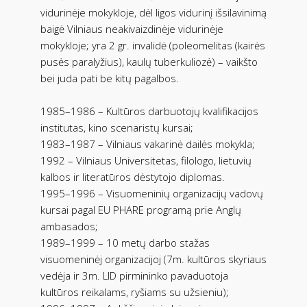
vidurinėje mokykloje, dėl ligos vidurinį išsilavinimą
baigė Vilniaus neakivaizdinėje vidurinėje
mokykloje; yra 2 gr. invalidė (poleomelitas (kairės
pusės paralyžius), kaulų tuberkuliozė) – vaikšto
bei juda pati be kitų pagalbos.
1985–1986 – Kultūros darbuotojų kvalifikacijos
institutas, kino scenaristų kursai;
1983–1987 – Vilniaus vakarinė dailės mokykla;
1992 – Vilniaus Universitetas, filologo, lietuvių
kalbos ir literatūros dėstytojo diplomas.
1995–1996 – Visuomeninių organizacijų vadovų
kursai pagal EU PHARE programą prie Anglų
ambasados;
1989–1999 – 10 metų darbo stažas
visuomeninėj organizacijoj (7m. kultūros skyriaus
vedėja ir 3m. LID pirmininko pavaduotoja
kultūros reikalams, ryšiams su užsieniu);