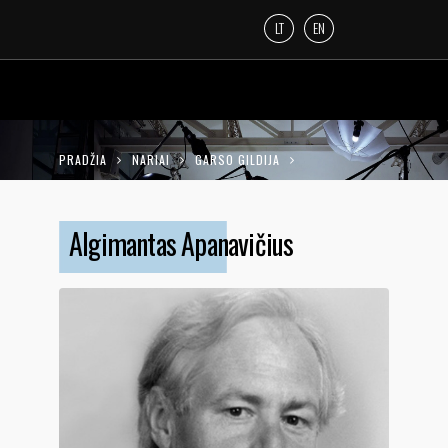
LT
EN
PRADŽIA
NARIAI
GARSO GILDIJA
ALGIMANTAS APANAVIČIUS
Algimantas Apanavičius