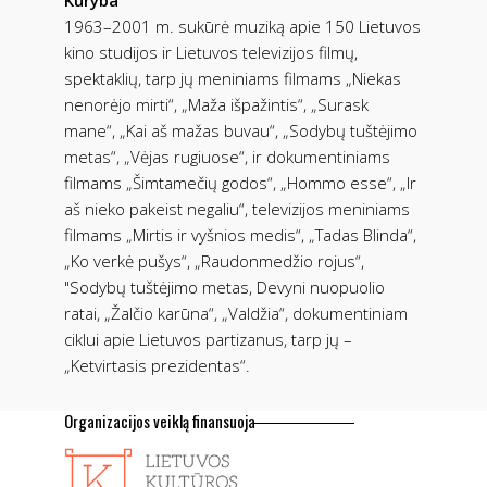
1963–2001 m. sukūrė muziką apie 150 Lietuvos
kino studijos ir Lietuvos televizijos filmų,
spektaklių, tarp jų meniniams filmams „Niekas
nenorėjo mirti“, „Maža išpažintis“, „Surask
mane“, „Kai aš mažas buvau“, „Sodybų tuštėjimo
metas“, „Vėjas rugiuose“, ir dokumentiniams
filmams „Šimtamečių godos“, „Hommo esse“, „Ir
aš nieko pakeist negaliu“, televizijos meniniams
filmams „Mirtis ir vyšnios medis“, „Tadas Blinda“,
„Ko verkė pušys“, „Raudonmedžio rojus“,
"Sodybų tuštėjimo metas, Devyni nuopuolio
ratai, „Žalčio karūna“, „Valdžia“, dokumentiniam
ciklui apie Lietuvos partizanus, tarp jų –
„Ketvirtasis prezidentas“.
Organizacijos veiklą finansuoja