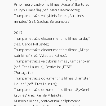
Pilno metro vaidybinis filmas „Vasara“ (kartu su
Laurynu Bareiša) (rež. Marija Kavtaradzė);
Trumpametražis vaidybinis filmas „Auksinės
minutės“ (rež. Saulius Baradinskas).
2017
Trumpametražis eksperimentinis filmas „a day“
(rež. Gerda Paliušytė);
Trumpametražis eksperimentinis filmas „Miego
sutrikimai“ (rež. Vytautas Katkus);
Trumpametražis vaidybinis filmas „Kambariokai“
(rež. Titas Laucius); Festivalis: „FEST”
(Portugalija).
Trumpametražis dokumentinis filmas „Hamster
House“ (rež. Titas Laucius);
Trumpametražis dokumentinis filmas „Gyvūnėlių
kapinės“ (rež. Kamilė Milašiūtė);
Muzikinis klipas „Antikvariniai Kašpirovskio