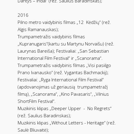
Dantys – Indai“ (rež. Saulius Baradinskas);
2016
Pilno metro vaidybinis filmas „12 Kėdžių“ (rež.
Algis Ramanauskas);
Trumpametražis vaidybinis filmas
„Kupranugaris“(kartu su Martynu Norvaišu) (rež.
Laurynas Bareiša); Festivaliai: „San Sebastian
International Film Festival“ ir „Scanorama“.
Trumpametražis vaidybinis filmas „Visi pasiilgo
Prano Ivanausko“ (rež. Vygantas Bachmackij);
Festivaliai: „Ryga International Film Festival“
(apdovanojimas už geriausią trumpametražį
filmą), „Scanorama“, „Kino Pavasaris“, „Vilnius
ShortFilm Festival“.
Muzikinis klipas „Deeper Upper - No Regrets“
(rež. Saulius Baradinskas);
Muzikinis klipas „Without Letters - Heritage“ (rež.
Saulė Bliuvaitė);