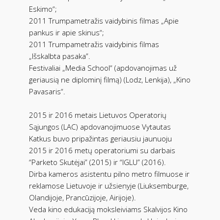
Eskimo“;
2011 Trumpametražis vaidybinis filmas „Apie
pankus ir apie skinus“;
2011 Trumpametražis vaidybinis filmas
„Išskalbta pasaka”.
Festivaliai „Media School“ (apdovanojimas už
geriausią ne diplominį filmą) (Lodz, Lenkija), „Kino
Pavasaris“.
2015 ir 2016 metais Lietuvos Operatorių
Sąjungos (LAC) apdovanojimuose Vytautas
Katkus buvo pripažintas geriausiu jaunuoju
2015 ir 2016 metų operatoriumi su darbais
“Parketo Skutėjai” (2015) ir “IGLU” (2016).
Dirba kameros asistentu pilno metro filmuose ir
reklamose Lietuvoje ir užsienyje (Liuksemburge,
Olandijoje, Prancūzijoje, Airijoje).
Veda kino edukaciją moksleiviams Skalvijos Kino