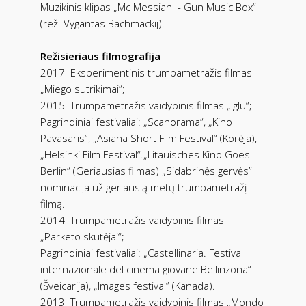
Muzikinis klipas „Mc Messiah - Gun Music Box“
(rež. Vygantas Bachmackij).
Režisieriaus filmografija
2017 Eksperimentinis trumpametražis filmas
„Miego sutrikimai“;
2015 Trumpametražis vaidybinis filmas „Iglu“;
Pagrindiniai festivaliai: „Scanorama“, „Kino
Pavasaris“, „Asiana Short Film Festival“ (Korėja),
„Helsinki Film Festival“.„Litauisches Kino Goes
Berlin“ (Geriausias filmas) „Sidabrinės gervės”
nominacija už geriausią metų trumpametražį
filmą.
2014 Trumpametražis vaidybinis filmas
„Parketo skutėjai“;
Pagrindiniai festivaliai: „Castellinaria. Festival
internazionale del cinema giovane Bellinzona“
(Šveicarija), „Images festival” (Kanada).
2013 Trumpametražis vaidybinis filmas „Mondo