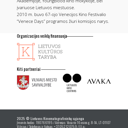
Akademijoje, YoungBlood kino mokykloje, bei
įvariuose Lietuvos miestuose.
2010 m. buvo 67-ojo Venecijos Kino Festivalio
“Venece Days” programos žiuri komisijos narys.
Organizacijos veiklą finansuoja
Kiti partneriai
2025 © Lietuvos Kinematografininkų sąjunga
Įmonės kodas: 190766195 / Adresas: Vasario 16-osios g. 8-1A, LT-01107
Vilnius / Telefonas ir faksas: +37052120759 / El.p.: