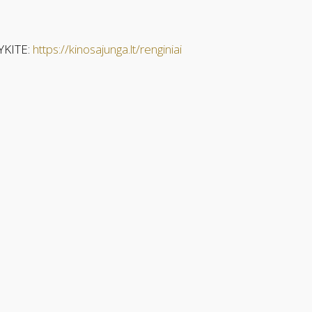
YKITE:
https://kinosajunga.lt/renginiai