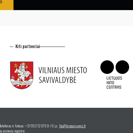
Kiti partneriai
 Telefonas ir faksas: +37052120759 / El.p.:
lks@kinosajunga.lt
ų asmenų registre.