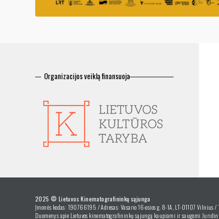
Organizacijos veiklą finansuoja
2025 © Lietuvos Kinematografininkų sąjunga
Įmonės kodas: 190766195 / Adresas: Vasario 16-osios g. 8-1A, LT-01107 Vilnius /
Duomenys apie Lietuvos kinematografininkų sąjungą kaupiami ir saugomi Juridini