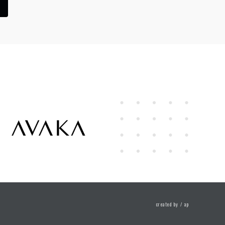
created by /
ap