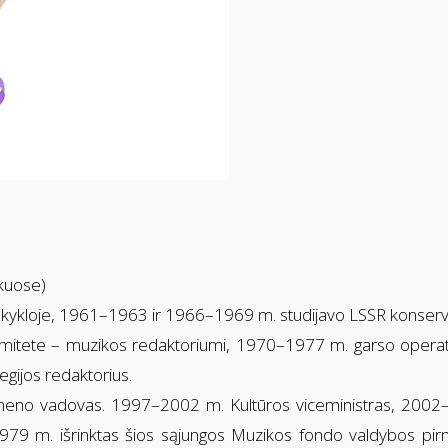
nkuose)
ykloje, 1961–1963 ir 1966–1969 m. studijavo LSSR konservato
komitete – muzikos redaktoriumi, 1970–1977 m. garso operat
egijos redaktorius.
eno vadovas. 1997–2002 m. Kultūros viceministras, 2002–2
979 m. išrinktas šios sąjungos Muzikos fondo valdybos pir