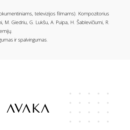
dokumentiniams, televizijos filmams). Kompozitorius
mi, M. Giedriu, G. Lukšu, A. Puipa, H. Šablevičiumi, R.
remijų.
gumas ir spalvingumas.