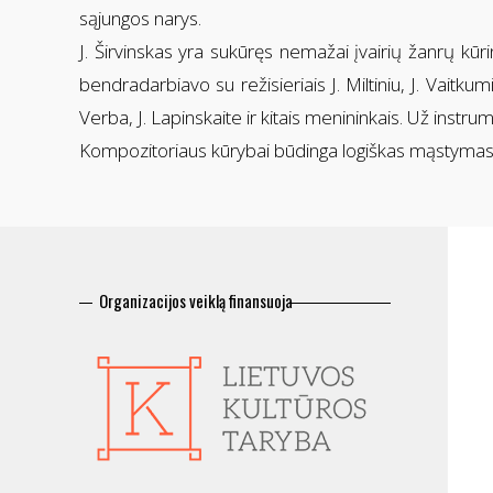
sąjungos narys.
J. Širvinskas yra sukūręs nemažai įvairių žanrų kū
bendradarbiavo su režisieriais J. Miltiniu, J. Vaitkum
Verba, J. Lapinskaite ir kitais menininkais. Už instrum
Kompozitoriaus kūrybai būdinga logiškas mąstymas,
Organizacijos veiklą finansuoja