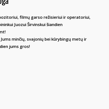
oga
itoriui, filmų garso režisieriui ir operatoriui,
ninkui Juozui Širvinskui šiandien
mt!
e Jums minčių, svajonių bei kūrybingų metų ir
ndien jums gros!