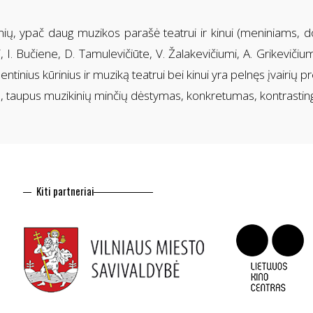
rinių, ypač daug muzikos parašė teatrui ir kinui (meniniams, 
i, I. Bučiene, D. Tamulevičiūte, V. Žalakevičiumi, A. Grikevičiu
entinius kūrinius ir muziką teatrui bei kinui yra pelnęs įvairių p
 taupus muzikinių minčių dėstymas, konkretumas, kontrastin
Kiti partneriai