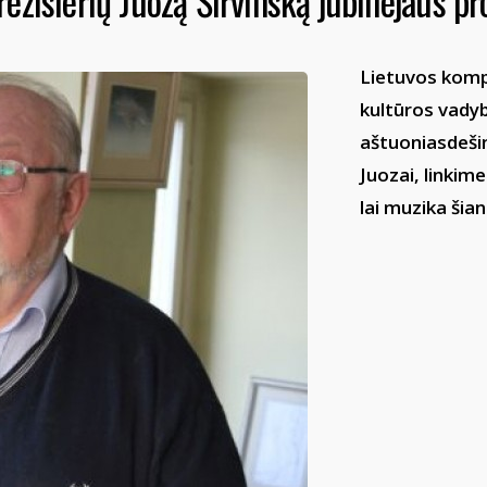
ežisierių Juozą Širvinską jubiliejaus pr
Lietuvos kompoz
kultūros vadybi
aštuoniasdeši
Juozai, linkim
lai muzika šia