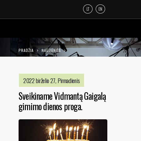
LT
EN
PRADŽIA
NAUJIENOS
SVEIKINAME VIDMANTĄ GAIGALĄ GIMIMO
DIENOS PROGA.
2022 birželio 27, Pirmadienis
Sveikiname Vidmantą Gaigalą
gimimo dienos proga.