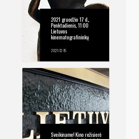
2021 gruodžio 17 d.,
Penktadienis, 11:00
Lietuvos
kinematografininkų
sąjungos 2021 metų
apdovanojimai tiesiogiai
2021-12-15
Sveikiname! Kino režisierė