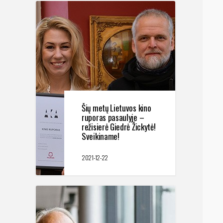
Šių metų Lietuvos kino
ruporas pasaulyje –
režisierė Giedrė Žickytė!
Sveikiname!
2021-12-22