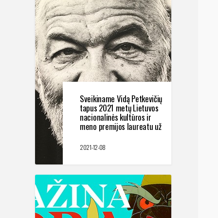
Sveikiname Vidą Petkevičių
tapus 2021 metų Lietuvos
nacionalinės kultūros ir
meno premijos laureatu už
įtaigius vaidmenis teatre
ir kine!
2021-12-08