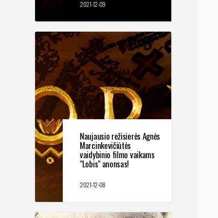
2021-12-09
Naujausio režisierės Agnės
Marcinkevičiūtės
vaidybinio filmo vaikams
"Lobis" anonsas!
2021-12-08