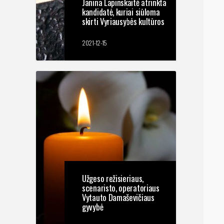
Janina Lapinskaitė atrinkta
kandidatė, kuriai siūloma
skirti Vyriausybės kultūros
ir meno premiją
2021-12-15
Užgeso režisieriaus,
scenaristo, operatoriaus
Vytauto Damaševičiaus
gyvybė