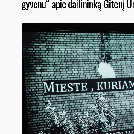
gyvenu“ apie dailininką Gitenį 