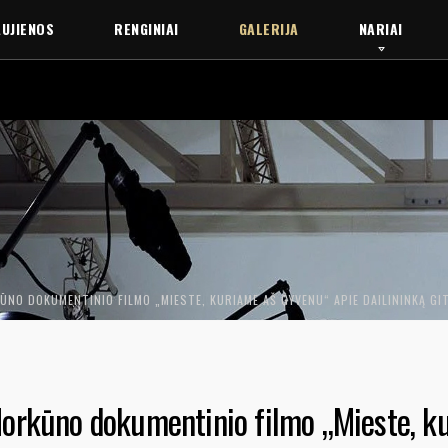
UJIENOS
RENGINIAI
GALERIJA
NARIAI
KŪNO DOKUMENTINIO FILMO „MIESTE, KURIAME AŠ GYVENU“ APIE DAILININKĄ G
Morkūno dokumentinio filmo „Mieste, k