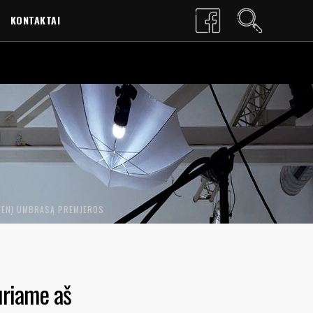
KONTAKTAI
LT
EN
ITENĮ UMBRASĄ PREMJEROS
uriame aš