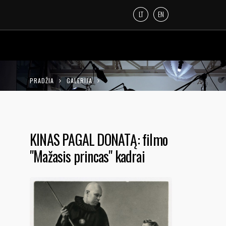
LT
EN
PRADŽIA
GALERIJA
KINAS PAGAL DONATĄ: FILMO "MAŽASIS
PRINCAS" KADRAI
KINAS PAGAL DONATĄ: filmo
"Mažasis princas" kadrai