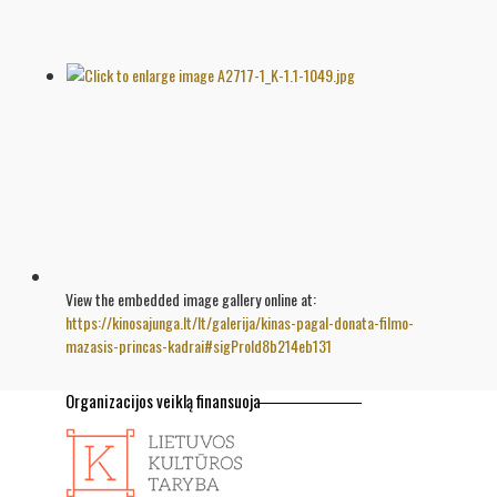
View the embedded image gallery online at:
https://kinosajunga.lt/lt/galerija/kinas-pagal-donata-filmo-
mazasis-princas-kadrai#sigProId8b214eb131
Organizacijos veiklą finansuoja