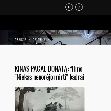
LT
EN
PRADŽIA
GALERIJA
KINAS PAGAL DONATĄ: FILMO "NIEKAS
NENORĖJO MIRTI" KADRAI
KINAS PAGAL DONATĄ: filmo
"Niekas nenorėjo mirti" kadrai