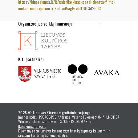
https://kinosajunga.lt/lt/galerija/kinas-pagal-donata-filmo-
niekas-nenorejo-mirti-kadrai#sigProId110f3d2603
Organizacijos veiklą finansuoja
Kiti partneriai
2025 © Lietuvos Kinematografininkų sąjunga
Įmonės kodas: 190766195 / Adresas: Vasario 16-osios g. 8-1A, LT-01107
Vilnius / Telefonas ir faksas: +37052120759 / El.p.:
lks@kinosajunga.lt
Duomenys apie Lietuvos kinematografininkų sąjungą kaupiami ir
saugomi Juridinių asmenų registre.