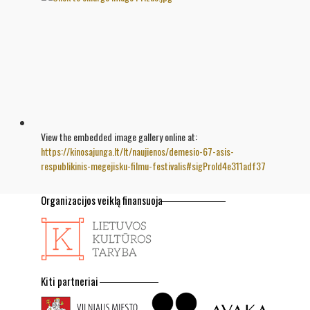
View the embedded image gallery online at:
https://kinosajunga.lt/lt/naujienos/demesio-67-asis-
respublikinis-megejisku-filmu-festivalis#sigProId4e311adf37
Organizacijos veiklą finansuoja
Kiti partneriai