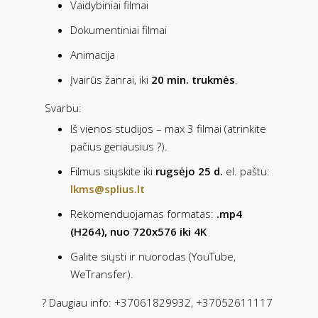
Vaidybiniai filmai
Dokumentiniai filmai
Animacija
Įvairūs žanrai, iki
20 min. trukmės
.
Svarbu:
Iš vienos studijos – max 3 filmai (atrinkite
pačius geriausius ?).
Filmus siųskite iki
rugsėjo 25 d.
el. paštu:
lkms@splius.lt
Rekomenduojamas formatas:
.mp4
(H264), nuo 720x576 iki 4K
Galite siųsti ir nuorodas (YouTube,
WeTransfer).
? Daugiau info: +37061829932, +37052611117