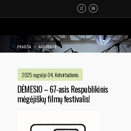
LT
EN
PRADŽIA
NAUJIENOS
DĖMESIO – 67-ASIS RESPUBLIKINIS
MĖGĖJIŠKŲ FILMŲ FESTIVALIS!
2025 rugsėjo 04, Ketvirtadienis
DĖMESIO – 67-asis Respublikinis
mėgėjiškų filmų festivalis!