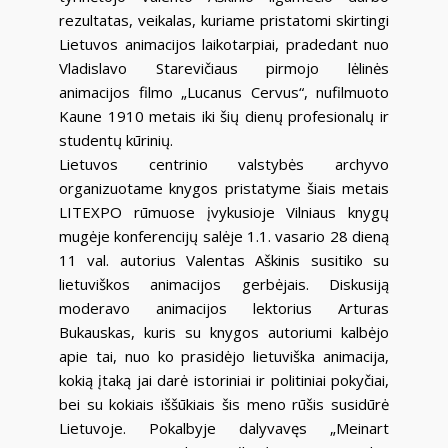
rezultatas, veikalas, kuriame pristatomi skirtingi
Lietuvos animacijos laikotarpiai, pradedant nuo
Vladislavo Starevičiaus pirmojo lėlinės
animacijos filmo „Lucanus Cervus“, nufilmuoto
Kaune 1910 metais iki šių dienų profesionalų ir
studentų kūrinių.
Lietuvos centrinio valstybės archyvo
organizuotame knygos pristatyme šiais metais
LITEXPO rūmuose įvykusioje Vilniaus knygų
mugėje konferencijų salėje 1.1. vasario 28 dieną
11 val. autorius Valentas Aškinis susitiko su
lietuviškos animacijos gerbėjais. Diskusiją
moderavo animacijos lektorius Arturas
Bukauskas, kuris su knygos autoriumi kalbėjo
apie tai, nuo ko prasidėjo lietuviška animacija,
kokią įtaką jai darė istoriniai ir politiniai pokyčiai,
bei su kokiais iššūkiais šis meno rūšis susidūrė
Lietuvoje. Pokalbyje dalyvavęs „Meinart