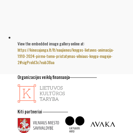
View the embedded image gallery online at:
https://kinosajunga.lt/lt/naujienos/knygos-lietuvos-animacija-
1910-2024-pirmo-tomo-pristatymas-vilniaus-knygu-mugeje-
2#sigProId3c7eab38aa
Organizacijos veiklą finansuoja
Kiti partneriai