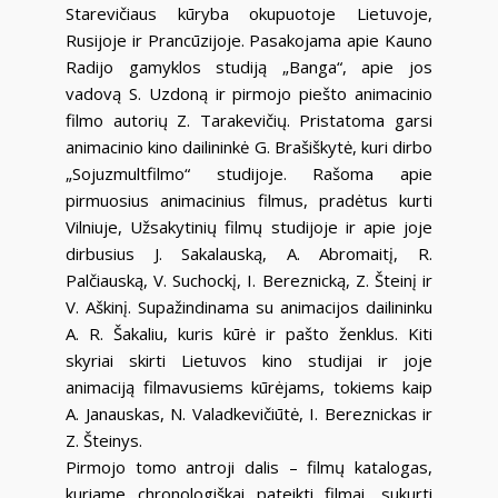
Starevičiaus kūryba okupuotoje Lietuvoje,
Rusijoje ir Prancūzijoje. Pasakojama apie Kauno
Radijo gamyklos studiją „Banga“, apie jos
vadovą S. Uzdoną ir pirmojo piešto animacinio
filmo autorių Z. Tarakevičių. Pristatoma garsi
animacinio kino dailininkė G. Brašiškytė, kuri dirbo
„Sojuzmultfilmo“ studijoje. Rašoma apie
pirmuosius animacinius filmus, pradėtus kurti
Vilniuje, Užsakytinių filmų studijoje ir apie joje
dirbusius J. Sakalauską, A. Abromaitį, R.
Palčiauską, V. Suchockį, I. Bereznicką, Z. Šteinį ir
V. Aškinį. Supažindinama su animacijos dailininku
A. R. Šakaliu, kuris kūrė ir pašto ženklus. Kiti
skyriai skirti Lietuvos kino studijai ir joje
animaciją filmavusiems kūrėjams, tokiems kaip
A. Janauskas, N. Valadkevičiūtė, I. Bereznickas ir
Z. Šteinys.
Pirmojo tomo antroji dalis – filmų katalogas,
kuriame chronologiškai pateikti filmai, sukurti