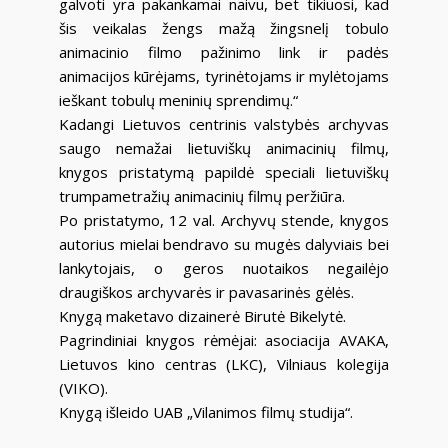
galvoti yra pakankamai naivu, bet tikiuosi, kad
šis veikalas žengs mažą žingsnelį tobulo
animacinio filmo pažinimo link ir padės
animacijos kūrėjams, tyrinėtojams ir mylėtojams
ieškant tobulų meninių sprendimų.“
Kadangi Lietuvos centrinis valstybės archyvas
saugo nemažai lietuviškų animacinių filmų,
knygos pristatymą papildė speciali lietuviškų
trumpametražių animacinių filmų peržiūra.
Po pristatymo, 12 val. Archyvų stende, knygos
autorius mielai bendravo su mugės dalyviais bei
lankytojais, o geros nuotaikos negailėjo
draugiškos archyvarės ir pavasarinės gėlės.
Knygą maketavo dizainerė Birutė Bikelytė.
Pagrindiniai knygos rėmėjai: asociacija AVAKA,
Lietuvos kino centras (LKC), Vilniaus kolegija
(VIKO).
Knygą išleido UAB „Vilanimos filmų studija“.