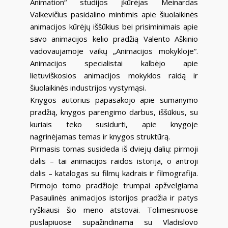
Animation“ studijos įkūrėjas Meinardas
Valkevičius pasidalino mintimis apie šiuolaikinės
animacijos kūrėjų iššūkius bei prisiminimais apie
savo animacijos kelio pradžią Valento Aškinio
vadovaujamoje vaikų „Animacijos mokykloje“.
Animacijos specialistai kalbėjo apie
lietuviškosios animacijos mokyklos raidą ir
šiuolaikinės industrijos vystymąsi.
Knygos autorius papasakojo apie sumanymo
pradžią, knygos parengimo darbus, iššūkius, su
kuriais teko susidurti, apie knygoje
nagrinėjamas temas ir knygos struktūrą.
Pirmasis tomas susideda iš dviejų dalių: pirmoji
dalis – tai animacijos raidos istorija, o antroji
dalis – katalogas su filmų kadrais ir filmografija.
Pirmojo tomo pradžioje trumpai apžvelgiama
Pasaulinės animacijos istorijos pradžia ir patys
ryškiausi šio meno atstovai. Tolimesniuose
puslapiuose supažindinama su Vladislovo