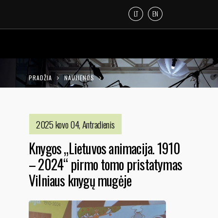
LT
EN
PRADŽIA
NAUJIENOS
KNYGOS „LIETUVOS ANIMACIJA. 1910 –
2024“ PIRMO TOMO PRISTATYMAS
2025 kovo 04, Antradienis
VILNIAUS KNYGŲ MUGĖJE
Knygos „Lietuvos animacija. 1910
– 2024“ pirmo tomo pristatymas
Vilniaus knygų mugėje