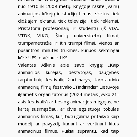
nuo 1910 iki 2009 metų. Knygoje rasite įvairių
animacijos kūrėjų ir studijų filmus, skirtus tiek
didžiajam ekranui, tiek televizijai, tiek reklamai.
Pristatomi profesionalų ir studentų (iš VDA,
VTDK, VIKO, Šiaulių universiteto) filmai,
trumpametražiai ir itin trumpi filmai, vienos ar
pusantros minutės trukmės, kuriuos sėkmingai
kūrė UFS, o vėliau ir LKS.
Valentas Aškinis apie savo knygą: „Kaip
animacijos kūrėjas, dėstytojas, daugybės
tarptautinių festivalių žiuri narys, tarptautinio
animacinių filmų festivalio „Tindirindis“ Lietuvoje
ilgametis organizatorius (2024 metais įvyko 21-
asis festivalis) ar tiesiog animacijos mėgėjas, ne
kartą susimąsčiau, ar išvis egzistuoja tobulas
animacinis filmas, kurį būtų galima pritaikyti kaip
modelį ar pavyzdį, kuriant ar vertinant kitus
animacinius filmus. Puikiai suprantu, kad taip