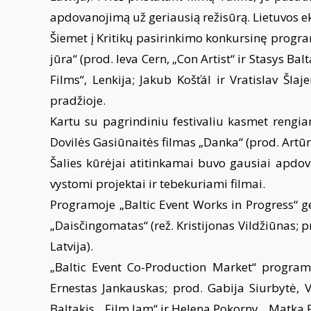
apdovanojimą už geriausią režisūrą. Lietuvos ek
Šiemet į Kritikų pasirinkimo konkursinę programą
jūra“ (prod. Ieva Cern, „Con Artist“ ir Stasys 
Films“, Lenkija; Jakub Košťál ir Vratislav Šla
pradžioje.
Kartu su pagrindiniu festivaliu kasmet rengiam
Dovilės Gasiūnaitės filmas „Danka“ (prod. Artūr
Šalies kūrėjai atitinkamai buvo gausiai apdova
vystomi projektai ir tebekuriami filmai.
Programoje „Baltic Event Works in Progress“ geri
„Daisčingomatas“ (rež. Kristijonas Vildžiūnas; p
Latvija).
„Baltic Event Co-Production Market“ program
Ernestas Jankauskas; prod. Gabija Siurbytė, Vi
Baltakis, „Film Jam“ ir Helena Pokorny, „Matka 