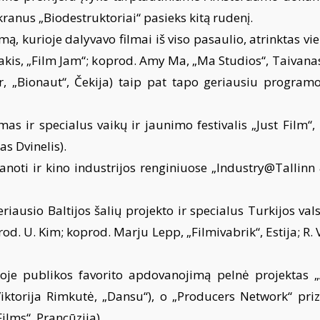
ranus „Biodestruktoriai“ pasieks kitą rudenį.
, kurioje dalyvavo filmai iš viso pasaulio, atrinktas vien
Baltakis, „Film Jam“; koprod. Amy Ma, „Ma Studios“, Taiva
jer, „Bionaut“, Čekija) taip pat tapo geriausiu programo
as ir specialus vaikų ir jaunimo festivalis „Just Film“
as Dvinelis).
noti ir kino industrijos renginiuose „Industry@Tallinn
ausio Baltijos šalių projekto ir specialus Turkijos valst
rod. U. Kim; koprod. Marju Lepp, „Filmivabrik“, Estija; R. 
oje publikos favorito apdovanojimą pelnė projektas „
ktorija Rimkutė, „Dansu“), o „Producers Network“ prizą
Films“, Prancūzija).