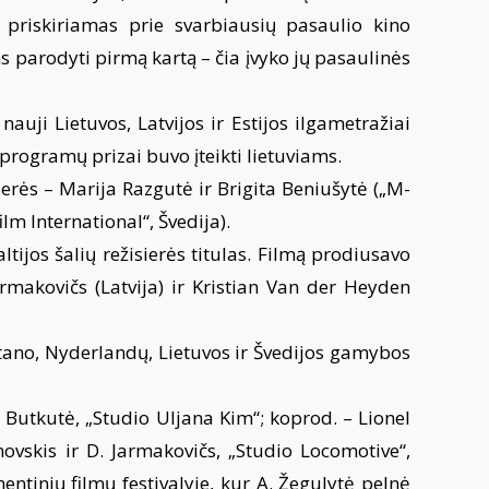
ir priskiriamas prie svarbiausių pasaulio kino
ms parodyti pirmą kartą – čia įvyko jų pasaulinės
auji Lietuvos, Latvijos ir Estijos ilgametražiai
 programų prizai buvo įteikti lietuviams.
serės – Marija Razgutė ir Brigita Beniušytė („M-
lm International“, Švedija).
tijos šalių režisierės titulas. Filmą prodiusavo
rmakovičs (Latvija) ir Kristian Van der Heyden
stano, Nyderlandų, Lietuvos ir Švedijos gamybos
 Butkutė, „Studio Uljana Kim“; koprod. – Lionel
ovskis ir D. Jarmakovičs, „Studio Locomotive“,
ntinių filmų festivalyje, kur A. Žegulytė pelnė