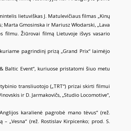
intelis lietuviškas J. Matulevičiaus filmas
„Kinų
nas; Marta Gmosinska ir Mariusz Włodarski, „Lava
s filmu. Žiūrovai filmą Lietuvoje išvys vasario
, kuriame pagrindinį prizą „Grand Prix“ laimėjo
 & Baltic Event“, kuriuose pristatomi šiuo metu
ybinio transliuotojo („TRT“) prizai skirti filmui
Vinovskis ir D. Jarmakovičs, „Studio Locomotive“,
Anglijos karalienė pagrobė mano tėvus“ (rež.
 – „Vesna“ (rež. Rostislav Kirpicenko; prod. S.