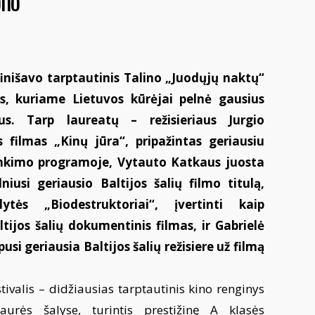
ono
 finišavo tarptautinis Talino „Juodųjų naktų“
is, kuriame Lietuvos kūrėjai pelnė gausius
us. Tarp laureatų – režisieriaus Jurgio
 filmas „Kinų jūra“, pripažintas geriausiu
rinkimo programoje, Vytauto Katkaus juosta
lniusi geriausio Baltijos šalių filmo titulą,
ytės „Biodestruktoriai“, įvertinti kaip
ltijos šalių dokumentinis filmas, ir Gabrielė
usi geriausia Baltijos šalių režisiere už filmą
.
stivalis – didžiausias tarptautinis kino renginys
iaurės šalyse, turintis prestižinę A klasės