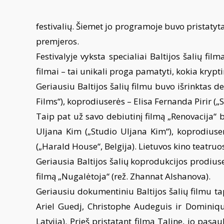
festivalių. Šiemet jo programoje buvo pristatyta
premjeros.
Festivalyje vyksta specialiai Baltijos šalių fi
filmai – tai unikali proga pamatyti, kokia krypt
Geriausiu Baltijos šalių filmu buvo išrinktas d
Films“), koprodiuserės – Elisa Fernanda Pirir („
Taip pat už savo debiutinį filmą „Renovacija“ b
Uljana Kim („Studio Uljana Kim“), koprodiuser
(„Harald House“, Belgija). Lietuvos kino teatruo
Geriausia Baltijos šalių koprodukcijos prodius
filmą „Nugalėtoja“ (rež. Zhannat Alshanova).
Geriausiu dokumentiniu Baltijos šalių filmu tap
Ariel Guedj, Christophe Audeguis ir Dominique
Latvija). Prieš pristatant filmą Taline, jo pa