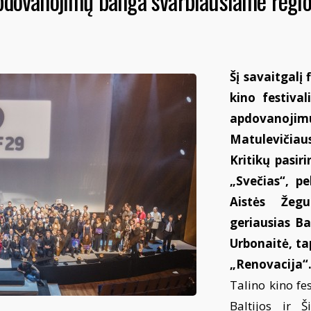
apdovanojimų banga svarbiausiame regi
Šį savaitgalį
kino festival
apdovanojim
Matulevičiaus
Kritikų pasi
„Svečias“, pe
Aistės Žegul
geriausias Ba
Urbonaitė, tap
„Renovacija“
Talino kino fe
Baltijos ir Š