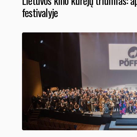
Lietuvos kino kūrėjų triumfas: 
festivalyje