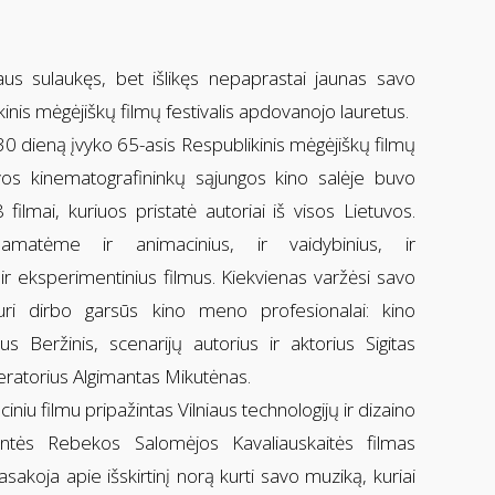
aus sulaukęs, bet išlikęs nepaprastai jaunas savo
inis mėgėjiškų filmų festivalis apdovanojo lauretus.
 30 dieną įvyko 65-asis Respublikinis mėgėjiškų filmų
tuvos kinematografininkų sąjungos kino salėje buvo
filmai, kuriuos pristatė autoriai iš visos Lietuvos.
amatėme ir animacinius, ir vaidybinius, ir
ir eksperimentinius filmus. Kiekvienas varžėsi savo
Žiuri dirbo garsūs kino meno profesionalai: kino
ius Beržinis, scenarijų autorius ir aktorius Sigitas
peratorius Algimantas Mikutėnas.
iniu filmu pripažintas Vilniaus technologijų ir dizaino
entės Rebekos Salomėjos Kavaliauskaitės filmas
asakoja apie išskirtinį norą kurti savo muziką, kuriai