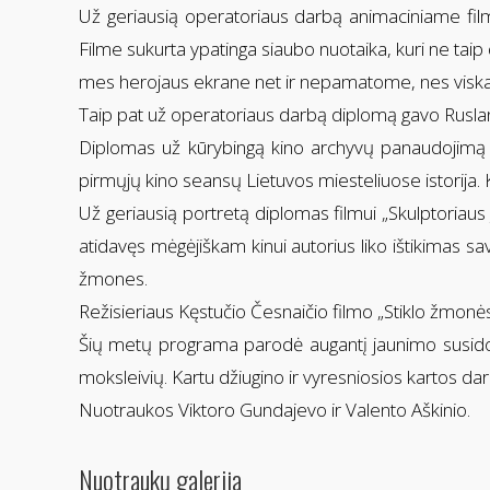
Už geriausią operatoriaus darbą animaciniame film
Filme sukurta ypatinga siaubo nuotaika, kuri ne tai
mes herojaus ekrane net ir nepamatome, nes viskas
Taip pat už operatoriaus darbą diplomą gavo Ruslan
Diplomas už kūrybingą kino archyvų panaudojimą įte
pirmųjų kino seansų Lietuvos miesteliuose istorija. Ka
Už geriausią portretą diplomas filmui „Skulptoria
atidavęs mėgėjiškam kinui autorius liko ištikimas sa
žmones.
Režisieriaus Kęstučio Česnaičio filmo „Stiklo žmon
Šių metų programa parodė augantį jaunimo susidom
moksleivių. Kartu džiugino ir vyresniosios kartos darb
Nuotraukos Viktoro Gundajevo ir Valento Aškinio.
Nuotraukų galerija