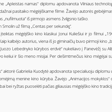
e „Apleistas namas“ diplomu apdovanota Vilniaus technologij
p dažnai pasitaiko mėgėjiškame filme. Žavėjo autorės gebėjima
 „nufilmuota“ iš pirmojo asmens žvilgsnio taško.
 Smolin už filmą „Centas per sekundę֧“.
iktas mėgėjiško kino klasikui Jonui Kuliešiui ir jo filmui „1
ip kalbėjo autorius, viena iš jo giminaičių buvo pirmoji kino „bi
us Juozo Lebednyko kūrybos erdvė“ nukeliavo į Panevėžį su Al
vo keliui ir šio meno misijai. Per dešimtmečius kino mėgėjai 
ės“ aktorė Gabrielia Kuodytė apdovanota specialiuoju diplomu 
ėjimą menine kino kūryba. Žavėjo „Animacijos mokyklos“ did
ai bei ryžtas puoselėti pačias giliausias mėgėjiško kino tradicij