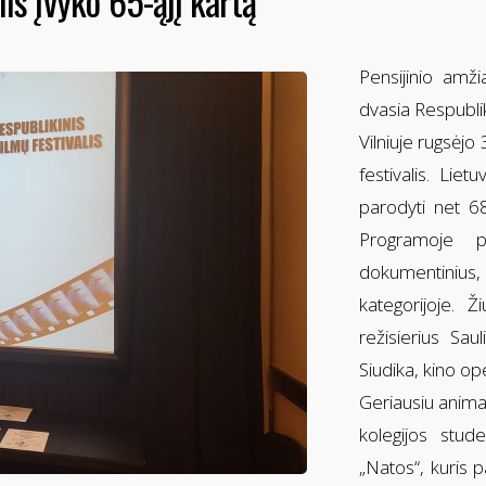
lis įvyko 65-ąjį kartą
Pensijinio amži
dvasia Respublik
Vilniuje rugsėjo
festivalis. Lie
parodyti net 68 
Programoje p
dokumentinius, 
kategorijoje. 
režisierius Saul
Siudika, kino o
Geriausiu animac
kolegijos stud
„Natos“, kuris p