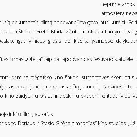
neprimetamos sv
atmosfera nepali
riausią dokumentinį filmą apdovanojimą gavo jauni kūrėjai. Ge
s Jutai Juškaitei, Gretai Markevičiūtei ir Jokūbui Laurynui Dau
paslaptingas Vilniaus grožis bei klasika įvairiuose dalyku
tės filmas „Ofelija“ taip pat apdovanotas festivalio statulėle
niai priminė mėgėjiško kino šaknis, sumontavęs skenuotus va
bėjimas pozuojančių ir nerimstančių jaunuolių iš dvidešimto
ko kino žaidybiniu pradu ir troškimu eksperimentuoti. Vido V
jo ir kitų filmų autorius.
pono Dariaus ir Stasio Girėno gimnazijos“ kino studijos „Už 