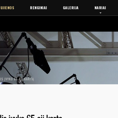
UJIENOS
RENGINIAI
GALERIJA
NARIAI
IS ĮVYKO 65-ĄJĮ KARTĄ