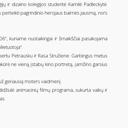
ų ir dizaino kolegijos studentė Kamilė Padleckytė.
s perteikti pagrindinio herojaus baimės jausmą, nors
906“, kuriame nuotaikingai ir šmaikščiai pasakojama
lietuotoja“.
bertu Petrausku ir Rasa Stružiene. Garbingus metus
sukūrė ne vieną įstabų kino portretą, įamžino garsius
už geriausią moters vaidmenį.
žiulė animacinių filmų programa, sukurta vaikų ir
as.