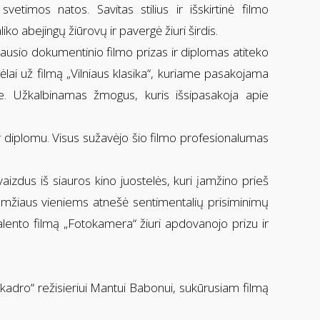
etimos natos. Savitas stilius ir išskirtinė filmo
ko abejingų žiūrovų ir pavergė žiuri širdis.
riausio dokumentinio filmo prizas ir diplomas atiteko
gėlai už filmą „Vilniaus klasika“, kuriame pasakojama
ose. Užkalbinamas žmogus, kuris išsipasakoja apie
 ir diplomu. Visus sužavėjo šio filmo profesionalumas
izdus iš siauros kino juostelės, kuri įamžino prieš
 amžiaus vieniems atnešė sentimentalių prisiminimų
alento filmą „Fotokamera“ žiuri apdovanojo prizu ir
kadro“ režisieriui Mantui Babonui, sukūrusiam filmą