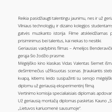
Reikia pasidžiaugti talentingu jaunimu, nes ir už ge
Vilniaus technologijų ir dizaino kolegijos studentam
gatvės muzikanto istorija. Filme atskleidžiamas 
prisiminimus bei talentus, kai niekas to nesitiki.
Geriausias vaidybinis filmas – Amelijos Benderavičiū
gerąja šio žodžio prasme.
Mėgėjiško kino klasikas Vidas Valentas šiemet išma
dešimtmečius užfiksuotas scenas. Įtraukiantis ste
kvapą, kitiems leido susipažinti su senojo mėgėjiš
diplomu už geriausią eksperimentinį filmą.
Vertinimo komisija specialiaisiais diplomais apdovano
Už geriausią montažą diplomas paskirtas Kauno „Ste
„Lietuvos kariuomenė sausumoje“.