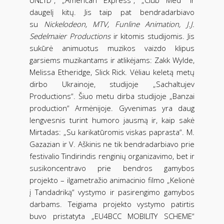
daugelį kitų. Jis taip pat bendradarbiavo
su
Nickelodeon, MTV, Funline Animation, J.J.
Sedelmaier Productions
ir kitomis studijomis. Jis
sukūrė animuotus muzikos vaizdo klipus
garsiems muzikantams ir atlikėjams: Zakk Wylde,
Melissa Etheridge, Slick Rick. Vėliau keletą metų
dirbo Ukrainoje, studijoje „Sachaltujev
Productions“. Šiuo metu dirba studijoje „Banzai
production“ Armėnijoje. Gyvenimas yra daug
lengvesnis turint humoro jausmą ir, kaip sakė
Mirtadas: „Su karikatūromis viskas paprasta“. M.
Gazazian ir V. Aškinis ne tik bendradarbiavo prie
festivalio Tindirindis renginių organizavimo, bet ir
susikoncentravo prie bendros gamybos
projekto – ilgametražio animacinio filmo „Kelionė
į Tandadriką“ vystymo ir pasirengimo gamybos
darbams. Teigiama projekto vystymo patirtis
buvo pristatyta „EU4BCC MOBILITY SCHEME“