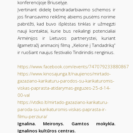
konferencijoje Briuselyje.
Įvertinant didelę bendradarbiavimo schemos ir
jos finansavimo reikšmę abiems pusėms norime
pabrėžti, kad buvo išplėstas tinklas ir užmegzti
nauji kontaktai, kurie bus reikalingi potencialiai
Armėnijos ir Lietuvos partnerystei, kuriant
ilgametražį animacinį filmą „Kelionė į Tandadriką“
ir ruošiant naujus festivalio Tindirindis renginius.
https://www.facebook.com/events/747079233880867
https://www.kinosajunga.lt/naujienos/mirtado-
gazaziano-karikaturu-parodos-su-karikaturomis-
viskas-paprasta-atidarymas-geguzes-25-d-14-
00-val
https://vtdko.lt/mirtado-gazaziano-karikaturu-
paroda-su-karikaturomis-viskas-paprasta-ir-
filmu-perziura/
Ignalina. Meironys. Gamtos mokykla.
Ignalinos kultūros centras.