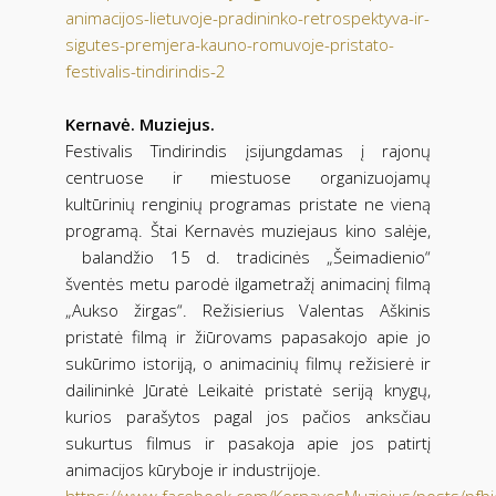
animacijos-lietuvoje-pradininko-retrospektyva-ir-
sigutes-premjera-kauno-romuvoje-pristato-
festivalis-tindirindis-2
Kernavė. Muziejus.
Festivalis Tindirindis įsijungdamas į rajonų
centruose ir miestuose organizuojamų
kultūrinių renginių programas pristate ne vieną
programą. Štai Kernavės muziejaus kino salėje,
balandžio 15 d. tradicinės „Šeimadienio“
šventės metu parodė ilgametražį animacinį filmą
„Aukso žirgas“. Režisierius Valentas Aškinis
pristatė filmą ir žiūrovams papasakojo apie jo
sukūrimo istoriją, o animacinių filmų režisierė ir
dailininkė Jūratė Leikaitė pristatė seriją knygų,
kurios parašytos pagal jos pačios anksčiau
sukurtus filmus ir pasakoja apie jos patirtį
animacijos kūryboje ir industrijoje.
https://www.facebook.com/KernavesMuziejus/posts/