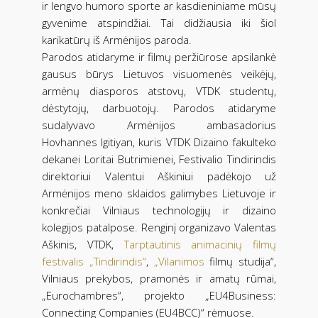
ir lengvo humoro sporte ar kasdieniniame mūsų
gyvenime atspindžiai. Tai didžiausia iki šiol
karikatūrų iš Armėnijos paroda.
Parodos atidaryme ir filmų peržiūrose apsilankė
gausus būrys Lietuvos visuomenės veikėjų,
armėnų diasporos atstovų, VTDK studentų,
dėstytojų, darbuotojų. Parodos atidaryme
sudalyvavo Armėnijos ambasadorius
Hovhannes Igitiyan, kuris VTDK Dizaino fakulteko
dekanei Loritai Butrimienei, Festivalio Tindirindis
direktoriui Valentui Aškiniui padėkojo už
Armėnijos meno sklaidos galimybes Lietuvoje ir
konkrečiai Vilniaus technologijų ir dizaino
kolegijos patalpose. Renginį organizavo Valentas
Aškinis, VTDK,
Tarptautinis animacinių filmų
festivalis „Tindirindis“
,
„Vilanimos
filmų studija“,
Vilniaus prekybos, pramonės ir amatų rūmai,
„Eurochambres“, projekto „EU4Business:
Connecting Companies (EU4BCC)“ rėmuose.