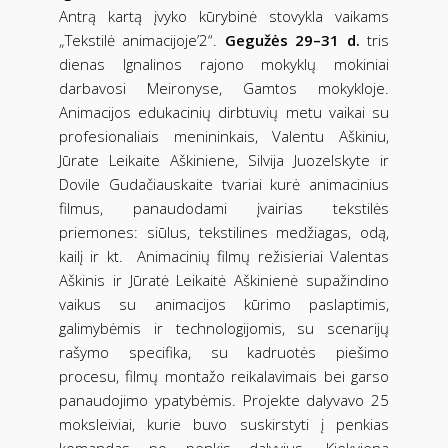
Antrą kartą įvyko kūrybinė stovykla vaikams
„Tekstilė animacijoje’2“.
Gegužės 29–31 d.
tris
dienas Ignalinos rajono mokyklų mokiniai
darbavosi Meironyse, Gamtos mokykloje.
Animacijos edukacinių dirbtuvių metu vaikai su
profesionaliais menininkais, Valentu Aškiniu,
Jūrate Leikaite Aškiniene, Silvija Juozelskyte ir
Dovile Gudačiauskaite tvariai kurė animacinius
filmus, panaudodami įvairias tekstilės
priemones: siūlus, tekstilines medžiagas, odą,
kailį ir kt. Animacinių filmų režisieriai Valentas
Aškinis ir Jūratė Leikaitė Aškinienė supažindino
vaikus su animacijos kūrimo paslaptimis,
galimybėmis ir technologijomis, su scenarijų
rašymo specifika, su kadruotės piešimo
procesu, filmų montažo reikalavimais bei garso
panaudojimo ypatybėmis. Projekte dalyvavo 25
moksleiviai, kurie buvo suskirstyti į penkias
komandas po penkis dalyvius. Kiekviena