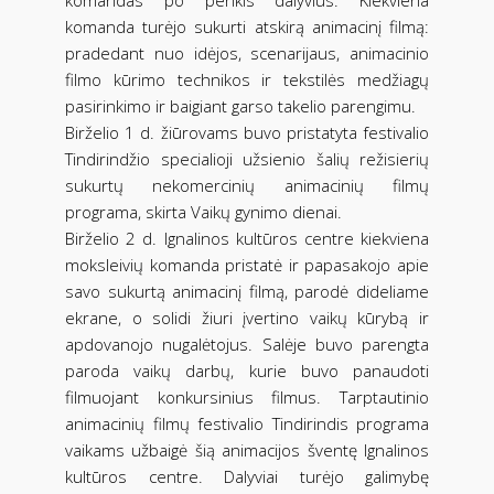
komanda turėjo sukurti atskirą animacinį filmą:
pradedant nuo idėjos, scenarijaus, animacinio
filmo kūrimo technikos ir tekstilės medžiagų
pasirinkimo ir baigiant garso takelio parengimu.
Birželio 1 d. žiūrovams buvo pristatyta festivalio
Tindirindžio specialioji užsienio šalių režisierių
sukurtų nekomercinių animacinių filmų
programa, skirta Vaikų gynimo dienai.
Birželio 2 d. Ignalinos kultūros centre kiekviena
moksleivių komanda pristatė ir papasakojo apie
savo sukurtą animacinį filmą, parodė dideliame
ekrane, o solidi žiuri įvertino vaikų kūrybą ir
apdovanojo nugalėtojus. Salėje buvo parengta
paroda vaikų darbų, kurie buvo panaudoti
filmuojant konkursinius filmus. Tarptautinio
animacinių filmų festivalio Tindirindis programa
vaikams užbaigė šią animacijos šventę Ignalinos
kultūros centre. Dalyviai turėjo galimybę