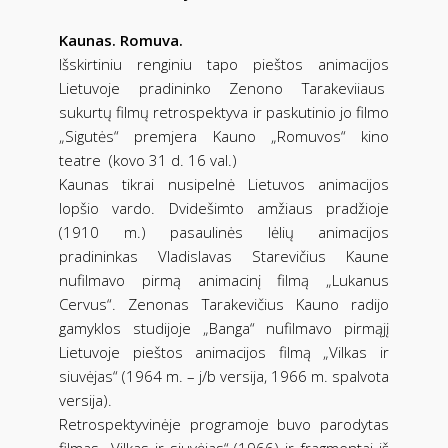
Kaunas. Romuva.
Išskirtiniu renginiu tapo pieštos animacijos
Lietuvoje pradininko Zenono Tarakeviiaus
sukurtų filmų retrospektyva ir paskutinio jo filmo
„Sigutės“ premjera Kauno „Romuvos“ kino
teatre (kovo 31 d. 16 val.)
Kaunas tikrai nusipelnė Lietuvos animacijos
lopšio vardo. Dvidešimto amžiaus pradžioje
(1910 m.) pasaulinės lėlių animacijos
pradininkas Vladislavas Starevičius Kaune
nufilmavo pirmą animacinį filmą „Lukanus
Cervus“. Zenonas Tarakevičius Kauno radijo
gamyklos studijoje „Banga“ nufilmavo pirmąjį
Lietuvoje pieštos animacijos filmą „Vilkas ir
siuvėjas“ (1964 m. – j/b versija, 1966 m. spalvota
versija).
Retrospektyvinėje programoje buvo parodytas
filmas „Vilkas ir siuvėjas“ (1966) ir fragmentai iš