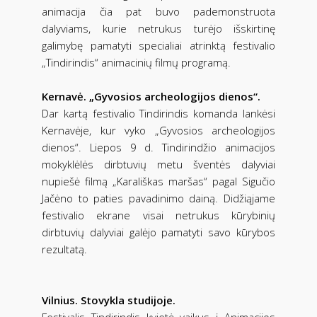
animacija čia pat buvo pademonstruota
dalyviams, kurie netrukus turėjo išskirtinę
galimybę pamatyti specialiai atrinktą festivalio
„Tindirindis“ animacinių filmų programą.
Kernavė. „Gyvosios archeologijos dienos“.
Dar kartą festivalio Tindirindis komanda lankėsi
Kernavėje, kur vyko „Gyvosios archeologijos
dienos“. Liepos 9 d. Tindirindžio animacijos
mokyklėlės dirbtuvių metu šventės dalyviai
nupiešė filmą „Karališkas maršas“ pagal Sigučio
Jačėno to paties pavadinimo dainą. Didžiąjame
festivalio ekrane visai netrukus kūrybinių
dirbtuvių dalyviai galėjo pamatyti savo kūrybos
rezultatą.
Vilnius. Stovykla studijoje.
Festivalis Tindirindis kvietė vaikus į Animacijos