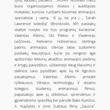
buvo organizuojamos išvykos į aukštąsias
mokyklas, kuriose ruošiami būsimieji animacijos
specialistai. Į vieną iš jų, tai yra į „ Sarah
Lawrence koledžą“ (Bronksvilis, NY) paskaitų
skaityti nuvyko visi trys programų kuratoriai:
Valentas Aškinis, Ülo Pikkov ir Vladimiras
Leščiovas. Kiekvieno režisieriaus skirtinga
patirtis animacijos sferoje labai sudomino
paskaitų klausytojus, kurie po renginio ilgai
apžiūrinėjo lektorių atvežtus animacijos piešinių
ir knygų pavyzdžius, uždavinėjo daug klausimų ir
dalinosi savo įspūdžiais apie ką tik išgirstus
pasakojimus. Valentas Aškinis pristatė
ryškiausius Vilniaus technologijų ir dizaino
kolegijos studentų animacinius filmus,
papasakojo apie jų stilistinius sprendimus ir
įgyvendinimo specifiką bei parodė Balio Kumžos,
A. Kupšytės ir Jono Sutkaus filmą „Sausra“.