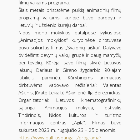
filmų vaikams programa.
Šiais metais pristatėme puikią animacinių filmų
programą vaikams, kurioje buvo parodyti ir
lietuvių ir užsienio kūrėjų darbai.
Nidos meno mokyklos patalpose įvykusiose
„Animacijos mokyklos“ kūrybinėse dirbtuvėse
buvo sukurtas filmas „Svajonių laiškai“. Dalyvavo
dvidešimt devynių vaikų grupė ir daug mamyčių
bei tėvelių. Kūrėjai savo filmą skyrė Lietuvos
lakūnų Dariaus ir Girėno žygdarbio 90-ajam
jubiliejui paminėti. Kūrybinėms animacijos
dirbtuvėms vadovavo režisieriai: Valentas
Aškinis, Jūratė Leikaitė Aškinienė, Ilja Bereznickas.
Organizatoriai: Lietuvos kinematografininkų
sąjunga, Animacijos mokykla, festivalis
Tindirindis, Nidos kultūros ir turizmo
informacijos centras „Agila“. Filmas buvo
sukurtas 2023 m. rugpjūčio 23 – 25 dienomis.
https://www.baltijosbanga.lt/programa?