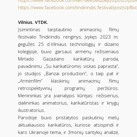
https://www.facebook.com/tindirindis.festival/po
Vilnius. VTDK.
Įsimintinas tarptautinio animacinių filmų
festivalio Tindirindis renginys, įvykęs 2023 m.
gegužės 25 d.Vilniaus technologijų ir dizaino
kolegijoje, buvo garsaus armėnų režisieriaus
Mirtado Gazaziano karikatūrų paroda,
pavadinimu „Su karikatūromis viskas paprasta“,
jo studijos „Banzai production“, o taip pat ir
„Armėnfilm“ klasikinių animacinių filmų
retrospektyvinių programų peržiūros.
Menininkas yra įvairialypis kūrėjas: režisierius,
dailininkas animatorius, karikatūristas ir knygų
iliustratorius.
Parodoje buvo pristatytos paskutinių metų
aktualiausios karikatūros, kuriose atsispindi ir
karo Ukrainoje tema, ir žmonių santykių analizė,