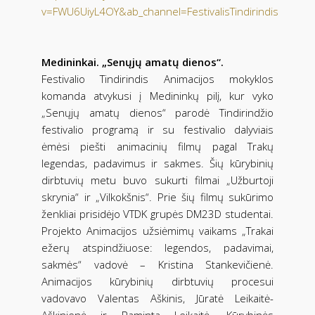
v=FWU6UiyL4OY&ab_channel=FestivalisTindirindis
Medininkai. „Senųjų amatų dienos“.
Festivalio Tindirindis Animacijos mokyklos
komanda atvykusi į Medininkų pilį, kur vyko
„Senųjų amatų dienos“ parodė Tindirindžio
festivalio programą ir su festivalio dalyviais
ėmėsi piešti animacinių filmų pagal Trakų
legendas, padavimus ir sakmes. Šių kūrybinių
dirbtuvių metu buvo sukurti filmai „Užburtoji
skrynia“ ir „Vilkokšnis“. Prie šių filmų sukūrimo
ženkliai prisidėjo VTDK grupės DM23D studentai.
Projekto Animacijos užsiėmimų vaikams „Trakai
ežerų atspindžiuose: legendos, padavimai,
sakmės“ vadovė – Kristina Stankevičienė.
Animacijos kūrybinių dirbtuvių procesui
vadovavo Valentas Aškinis, Jūratė Leikaitė-
Aškinienė ir Raminta Leikaitė. Kūrybinės