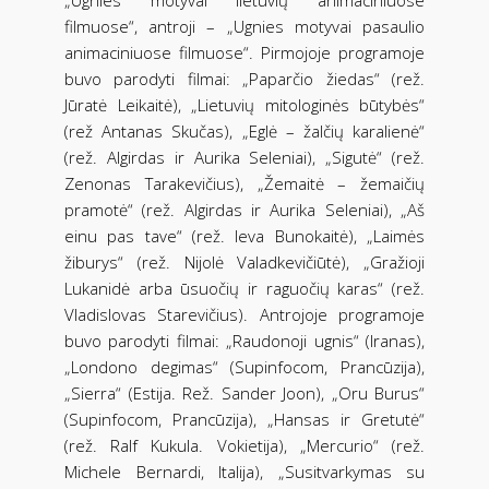
filmuose“, antroji – „Ugnies motyvai pasaulio
animaciniuose filmuose“. Pirmojoje programoje
buvo parodyti filmai: „Paparčio žiedas“ (rež.
Jūratė Leikaitė), „Lietuvių mitologinės būtybės“
(rež Antanas Skučas), „Eglė – žalčių karalienė“
(rež. Algirdas ir Aurika Seleniai), „Sigutė“ (rež.
Zenonas Tarakevičius), „Žemaitė – žemaičių
pramotė“ (rež. Algirdas ir Aurika Seleniai), „Aš
einu pas tave“ (rež. Ieva Bunokaitė), „Laimės
žiburys“ (rež. Nijolė Valadkevičiūtė), „Gražioji
Lukanidė arba ūsuočių ir raguočių karas“ (rež.
Vladislovas Starevičius). Antrojoje programoje
buvo parodyti filmai: „Raudonoji ugnis“ (Iranas),
„Londono degimas“ (Supinfocom, Prancūzija),
„Sierra“ (Estija. Rež. Sander Joon), „Oru Burus“
(Supinfocom, Prancūzija), „Hansas ir Gretutė“
(rež. Ralf Kukula. Vokietija), „Mercurio“ (rež.
Michele Bernardi, Italija), „Susitvarkymas su