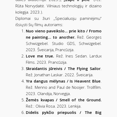
Rūta Norvydaitė. Vilniaus technologijų ir dizaino
kolegija. 2023.).
Diplomai su žiuri „Specialiuoju paminėjimu“
išsiųsti šių filmų autoriams:
Nuo vieno paveikslo... prie kito / Fromo
ne painting... to another.
Rež. Georges
Schwizgebel. Studio GDS, Schwizgebel.
2023. Šveicarija, Prancūzija.
Love me true.
Rež. Ines Sedan. Lardux
Films. 2023. Prancūzija.
Skraidantis jūreivis / The Flying Sailor
.
Rež. Jonathan Laskar. 2022. Šveicarija.
Yra dangus mėlynas / Is Heavent Blue
.
Rež. Menno and Paul de Nooijer. Trollfilm.
2023. Olandija, Norvegija.
Žemės kvapas / Smell of the Ground.
Rež.: Olivia Rosa. 2023. Lenkija.
Didelis pykčio priepuolis / The Big