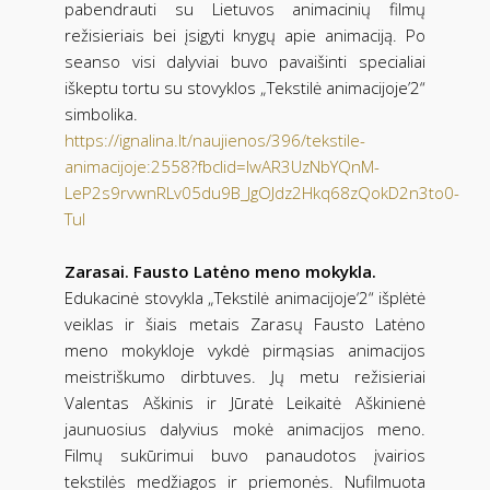
pabendrauti su Lietuvos animacinių filmų
režisieriais bei įsigyti knygų apie animaciją. Po
seanso visi dalyviai buvo pavaišinti specialiai
iškeptu tortu su stovyklos „Tekstilė animacijoje’2“
simbolika.
https://ignalina.lt/naujienos/396/tekstile-
animacijoje:2558?fbclid=IwAR3UzNbYQnM-
LeP2s9rvwnRLv05du9B_JgOJdz2Hkq68zQokD2n3to0-
TuI
Zarasai. Fausto Latėno meno mokykla.
Edukacinė stovykla „Tekstilė animacijoje‘2“ išplėtė
veiklas ir šiais metais Zarasų Fausto Latėno
meno mokykloje vykdė pirmąsias animacijos
meistriškumo dirbtuves. Jų metu režisieriai
Valentas Aškinis ir Jūratė Leikaitė Aškinienė
jaunuosius dalyvius mokė animacijos meno.
Filmų sukūrimui buvo panaudotos įvairios
tekstilės medžiagos ir priemonės. Nufilmuota