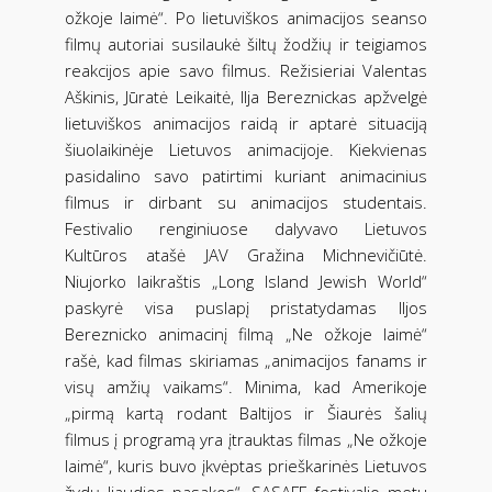
ožkoje laimė“. Po lietuviškos animacijos seanso
filmų autoriai susilaukė šiltų žodžių ir teigiamos
reakcijos apie savo filmus. Režisieriai Valentas
Aškinis, Jūratė Leikaitė, Ilja Bereznickas apžvelgė
lietuviškos animacijos raidą ir aptarė situaciją
šiuolaikinėje Lietuvos animacijoje. Kiekvienas
pasidalino savo patirtimi kuriant animacinius
filmus ir dirbant su animacijos studentais.
Festivalio renginiuose dalyvavo Lietuvos
Kultūros atašė JAV Gražina Michnevičiūtė.
Niujorko laikraštis „Long Island Jewish World“
paskyrė visa puslapį pristatydamas Iljos
Bereznicko animacinį filmą „Ne ožkoje laimė“
rašė, kad filmas skiriamas „animacijos fanams ir
visų amžių vaikams“. Minima, kad Amerikoje
„pirmą kartą rodant Baltijos ir Šiaurės šalių
filmus į programą yra įtrauktas filmas „Ne ožkoje
laimė“, kuris buvo įkvėptas prieškarinės Lietuvos
žydų liaudies pasakos“. SASAFF festivalio metu