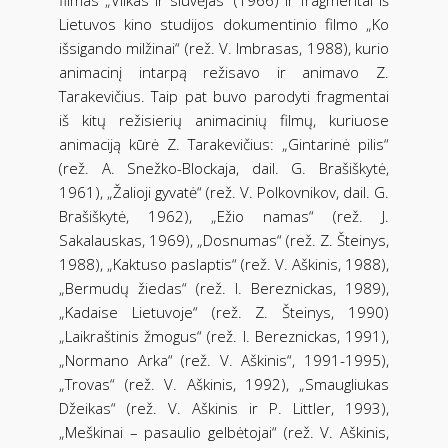
Lietuvos kino studijos dokumentinio filmo „Ko
išsigando milžinai“ (rež. V. Imbrasas, 1988), kurio
animacinį intarpą režisavo ir animavo Z.
Tarakevičius. Taip pat buvo parodyti fragmentai
iš kitų režisierių animacinių filmų, kuriuose
animaciją kūrė Z. Tarakevičius: „Gintarinė pilis“
(rež. A. Snežko-Blockaja, dail. G. Brašiškytė,
1961), „Žalioji gyvatė“ (rež. V. Polkovnikov, dail. G.
Brašiškytė, 1962), „Ežio namas“ (rež. J.
Sakalauskas, 1969), „Dosnumas“ (rež. Z. Šteinys,
1988), „Kaktuso paslaptis“ (rež. V. Aškinis, 1988),
„Bermudų žiedas“ (rež. I. Bereznickas, 1989),
„Kadaise Lietuvoje“ (rež. Z. Šteinys, 1990)
„Laikraštinis žmogus“ (rež. I. Bereznickas, 1991),
„Normano Arka“ (rež. V. Aškinis“, 1991-1995),
„Trovas“ (rež. V. Aškinis, 1992), „Smaugliukas
Džeikas“ (rež. V. Aškinis ir P. Littler, 1993),
„Meškinai – pasaulio gelbėtojai“ (rež. V. Aškinis,