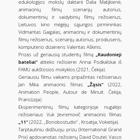
edukologijos mokslų daktarė Dalia Matijkienė,
animacinių filmų scenarijų autorius,
dokumentinių ir vaidybinių filmų režisierius,
Lietuvos kino mėgėjų sąjungos pirmininkas
Vidmantas Gaigalas, animacinių ir dokumentinių
filmų režisierius, scenarijų autorius, prodiuseris,
kompiuterio dizaineris Valentas Aškinis.
Prizas už geriausią studentų filmą
„Raudonieji
bateliai“
atiteko režisierei Annai Podkalskai iš
FAMU aukštosios mokyklos (2021, Čekija).
Geriausiu filmu vaikams pripažintas režisieriaus
Jan Mika animacinis filmas
„Žąsis“
(2022,
Animation People, Autour de Minuit. Čekija,
Prancūzija).
Eksperimentinių filmų kategorijoje nugalėjo
režisieriaus Vuk Jevremovič animacinis filmas
„11“
(2022, „Bonobostudio“ , Kroatija, Vokietija).
Tarptautiniu didžiuoju prizu (International Grand
Prix) apdovanotas režisierių David Doutel, Vasco