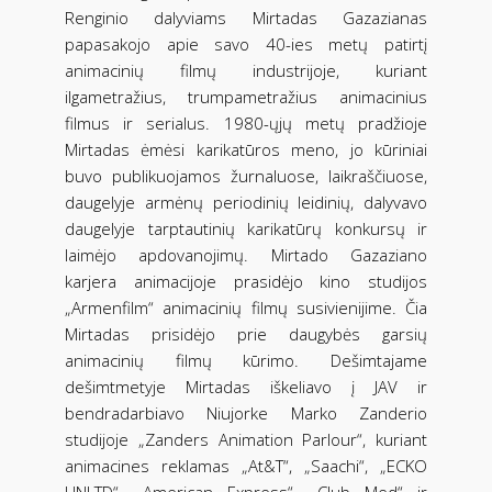
Renginio dalyviams Mirtadas Gazazianas
papasakojo apie savo 40-ies metų patirtį
animacinių filmų industrijoje, kuriant
ilgametražius, trumpametražius animacinius
filmus ir serialus. 1980-ųjų metų pradžioje
Mirtadas ėmėsi karikatūros meno, jo kūriniai
buvo publikuojamos žurnaluose, laikraščiuose,
daugelyje armėnų periodinių leidinių, dalyvavo
daugelyje tarptautinių karikatūrų konkursų ir
laimėjo apdovanojimų. Mirtado Gazaziano
karjera animacijoje prasidėjo kino studijos
„Armenfilm“ animacinių filmų susivienijime. Čia
Mirtadas prisidėjo prie daugybės garsių
animacinių filmų kūrimo. Dešimtajame
dešimtmetyje Mirtadas iškeliavo į JAV ir
bendradarbiavo Niujorke Marko Zanderio
studijoje „Zanders Animation Parlour“, kuriant
animacines reklamas „At&T“, „Saachi“, „ECKO
UNLTD“, „American Express“, „Club Med“ ir