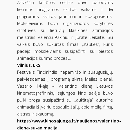
Anykščių kultūros centre buvo parodytos
keturios programos skirtos vaikams ir dvi
programos skirtos jaunimui ir suaugusiems.
Moksleiviams buvo organizuotos kūrybinės
dirbtuvės su lietuvių klasikinės animacijos
meistrais Valentu Aškiniu ir Jūrate Leikaite. Su
vaikais buvo sukurtas filmas „Kaukės“, kuris
padėjo moksleiviams susipažinti su pieštos
animacijos kūrimo procesu.
Vilnius. LKS.
Festivalis Tindirindis nepamiršo ir suaugusiųjų,
pakviesdamas į programą skirtą Meilės dienai.
Vasario 14-ąją – Valentino dieną Lietuvos
kinematografininkų sąjungos kino salėje buvo
puiki proga susipažinti su „aukštąja“ autorine
animacija iš įvairių pasaulio šalių, apie meilę, flirtą,
aistras ir skausmą.
https://www.kinosajunga.lt/naujienos/valentino-
diena-su-animacija