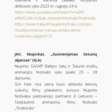
dirbtuvės vyko 2023 m. rugsėjo 24 d.
https://www.youtube.com/watch?v=eZf0-
oRMZ2c&t=3s&ab_channel=FestivalisTindirindis
https://www.trakai.lt/naujienos/traku-istorijos-
muziejus-kviecia-i-senuju-amatu-diena-
medininku-pilyje/6172
JAV, Niujorkas. „Susivienijimas lietuvių
aljansas“ (SLA)
Niujorko SASAFF Baltijos šalių ir Šiaurės kraštų
animacijos festivalis vyko spalio 25 – 28
dienomis.
SLA hole visa siena buvo atiduota lietuvių
sukurtų filmų plakatams, kuriuos Niujorko
festivaliui padovanojo partneris iš Lietuvos –
Tarptautinis animacinių filmų festivalis
„Tindirindis“.