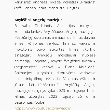
karu“ (rež. Andreas Hykade, Vokietija), „Praeivis“
(rež. Hannah Letaif, Prancūzija, Belgija).
Anykščiai. Angelų muziejus.
Festivalio Tindirindis Animacijos mokyklos
komanda lankėsi Anykščiuose, Angelų muziejuje.
Pasižiūrėję išskirtinius animacinius filmus dalyviai
ėmėsi kūrybinės veiklos. Ten su vaikais ir
mokytojais buvo sukurtas filmas „Kurklių
sinagoga“. Anykščių moksleiviai nupiešė
animaciją. Projekto „Dovydo žvaigždės šviesa –
(ne)pamiršta“ vadovė – Diana Kisielienė.
Animacijos kūrybinių dirbtuvėms vadovavo
animacinių filmų režisieriai: Valentas Aškinis ir
Jūratė Leikaitė-Aškinienė. Anykščių Angelų
muziejuje renginys vyko 2023 m. rugsėjo 14 d.
Filmas užbaigtas 2023 rugsėjo 25 d. ir
patalpintas Yoube.
https://www.youtube.com/watch?