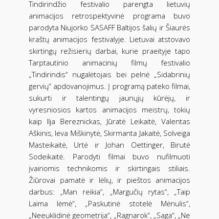
Tindirindžio festivalio parengta lietuvių
animacijos retrospektyvinė programa buvo
parodyta Niujorko SASAFF Baltijos šalių ir Šiaurės
kraštų animacijos festivalyje. Lietuvai atstovavo
skirtingų režisierių darbai, kurie praeityje tapo
Tarptautinio animacinių filmų festivalio
„Tindirindis“ nugalėtojais bei pelnė „Sidabrinių
gervių“ apdovanojimus. Į programą pateko filmai,
sukurti ir talentingų jaunųjų kūrėjų, ir
vyresniosios kartos animacijos meistrų, tokių
kaip Ilja Bereznickas, Jūratė Leikaitė, Valentas
Aškinis, Ieva Miškinytė, Skirmanta Jakaitė, Solveiga
Masteikaitė, Urtė ir Johan Oettinger, Birutė
Sodeikaitė. Parodyti filmai buvo nufilmuoti
įvairiomis technikomis ir skirtingais stiliais.
Žiūrovai pamatė ir lėlių, ir pieštos animacijos
darbus: „Man reikia“, „Margučių rytas“, „Taip
Laima lėmė“, „Paskutinė stotelė Mėnulis“,
„Neeuklidinė geometrija“, „Ragnarok“, „Saga“, „Ne