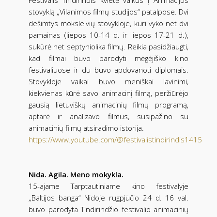
stovyklą „Vilanimos filmų studijos“ patalpose. Dvi
dešimtys moksleivių stovykloje, kuri vyko net dvi
pamainas (liepos 10-14 d. ir liepos 17-21 d.),
sukūrė net septyniolika filmų. Reikia pasidžiaugti,
kad filmai buvo parodyti mėgėjiško kino
festivaliuose ir du buvo apdovanoti diplomais.
Stovykloje vaikai buvo meniškai lavinimi,
kiekvienas kūrė savo animacinį filmą, peržiūrėjo
gausią lietuviškų animacinių filmų programą,
aptarė ir analizavo filmus, susipažino su
animacinių filmų atsiradimo istorija.
https://www.youtube.com/@festivalistindirindis1415
Nida. Agila. Meno mokykla.
15-ajame Tarptautiniame kino festivalyje
„Baltijos banga“ Nidoje rugpjūčio 24 d. 16 val.
buvo parodyta Tindirindžio festivalio animacinių