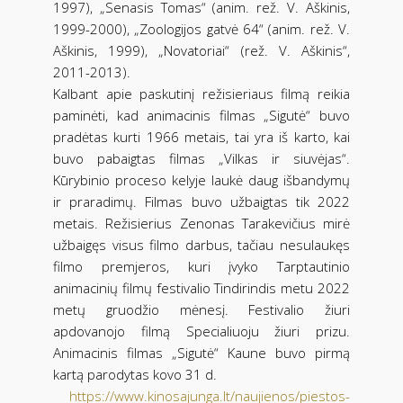
1997), „Senasis Tomas“ (anim. rež. V. Aškinis,
1999-2000), „Zoologijos gatvė 64“ (anim. rež. V.
Aškinis, 1999), „Novatoriai“ (rež. V. Aškinis“,
2011-2013).
Kalbant apie paskutinį režisieriaus filmą reikia
paminėti, kad animacinis filmas „Sigutė“ buvo
pradėtas kurti 1966 metais, tai yra iš karto, kai
buvo pabaigtas filmas „Vilkas ir siuvėjas“.
Kūrybinio proceso kelyje laukė daug išbandymų
ir praradimų. Filmas buvo užbaigtas tik 2022
metais. Režisierius Zenonas Tarakevičius mirė
užbaigęs visus filmo darbus, tačiau nesulaukęs
filmo premjeros, kuri įvyko Tarptautinio
animacinių filmų festivalio Tindirindis metu 2022
metų gruodžio mėnesį. Festivalio žiuri
apdovanojo filmą Specialiuoju žiuri prizu.
Animacinis filmas „Sigutė“ Kaune buvo pirmą
kartą parodytas kovo 31 d.
https://www.kinosajunga.lt/naujienos/piestos-