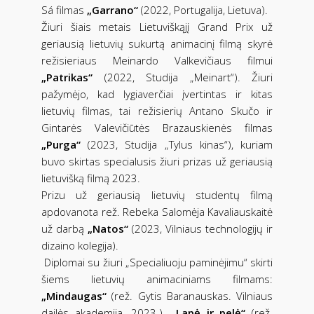
Sá filmas
„Garrano“
(2022, Portugalija, Lietuva).
Žiuri šiais metais Lietuviškąjį Grand Prix už
geriausią lietuvių sukurtą animacinį filmą skyrė
režisieriaus Meinardo Valkevičiaus filmui
„Patrikas“
(2022, Studija „Meinart“). Žiuri
pažymėjo, kad lygiaverčiai įvertintas ir kitas
lietuvių filmas, tai režisierių Antano Skučo ir
Gintarės Valevičiūtės Brazauskienės filmas
„Purga“
(2023, Studija „Tylus kinas“), kuriam
buvo skirtas specialusis žiuri prizas už geriausią
lietuvišką filmą 2023.
Prizu už geriausią lietuvių studentų filmą
apdovanota rež. Rebeka Salomėja Kavaliauskaitė
už darbą
„Natos“
(2023, Vilniaus technologijų ir
dizaino kolegija).
Diplomai su žiuri „Specialiuoju paminėjimu“ skirti
šiems lietuvių animaciniams filmams:
„Mindaugas“
(rež. Gytis Baranauskas. Vilniaus
dailės akademija. 2023.),
„Lapė ir pelė“
(rež.