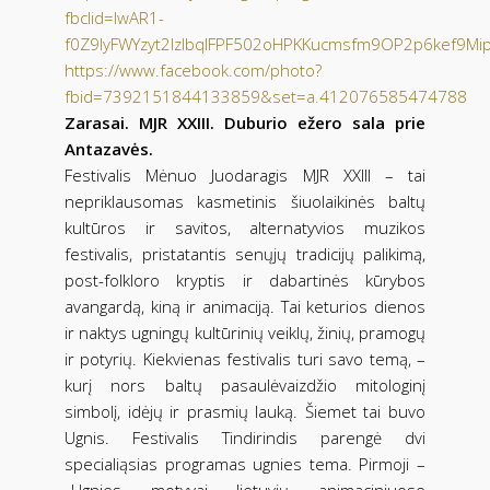
fbclid=IwAR1-
f0Z9IyFWYzyt2IzlbqlFPF502oHPKKucmsfm9OP2p6kef9Mi
https://www.facebook.com/photo?
fbid=7392151844133859&set=a.412076585474788
Zarasai. MJR XXIII. Duburio ežero sala prie
Antazavės.
Festivalis Mėnuo Juodaragis MJR XXIII – tai
nepriklausomas kasmetinis šiuolaikinės baltų
kultūros ir savitos, alternatyvios muzikos
festivalis, pristatantis senųjų tradicijų palikimą,
post-folkloro kryptis ir dabartinės kūrybos
avangardą, kiną ir animaciją. Tai keturios dienos
ir naktys ugningų kultūrinių veiklų, žinių, pramogų
ir potyrių. Kiekvienas festivalis turi savo temą, –
kurį nors baltų pasaulėvaizdžio mitologinį
simbolį, idėjų ir prasmių lauką. Šiemet tai buvo
Ugnis. Festivalis Tindirindis parengė dvi
specialiąsias programas ugnies tema. Pirmoji –
„Ugnies motyvai lietuvių animaciniuose