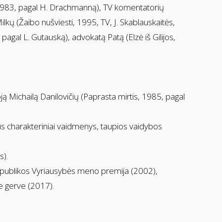
ai, 1983, pagal H. Drachmanną), TV komentatorių
lkų (Žaibo nušviesti, 1995, TV, J. Skablauskaitės,
agal L. Gutauską), advokatą Patą (Elzė iš Gilijos,
ą Michailą Danilovičių (Paprasta mirtis, 1985, pagal
ūs charakteriniai vaidmenys, taupios vaidybos
s).
spublikos Vyriausybės meno premija (2002),
e gerve (2017).