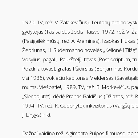
1970, TV, rež. V. Žalakevičius), Teutonų ordino vys
gydytojas (Tas saldus žodis - laisvė, 1972, rež. V. Ža
(Pasigailėk mūsų, rež. A. Araminas), Izaokas Hukas (Ve
Žebriūnas, H. Sudermanno novelės „Kelionė į Tilžę“
Vosylius, pagal J. Paukštelį), tėvas (Post scriptum, t
Pozdniakovas), grafas Pšidirskis (Benjaminas Kordušas
visi 1986), vokiečių kapitonas Meldersas (Savaitgalis
mums, Viešpatie!, 1989, TV, rež. B. Morkevičius, pag
„Šienapjūtė“), dėdė Pranas Baldišius (Džiazas, rež. R.
1994, TV, rež. K. Gudonytė), inkvizitorius (Vargšų bi
J. Lingys) ir kt.
Dažnai vaidino rež. Algimanto Puipos filmuose: bena