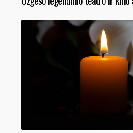
Užgeso legendinio teatro ir kin