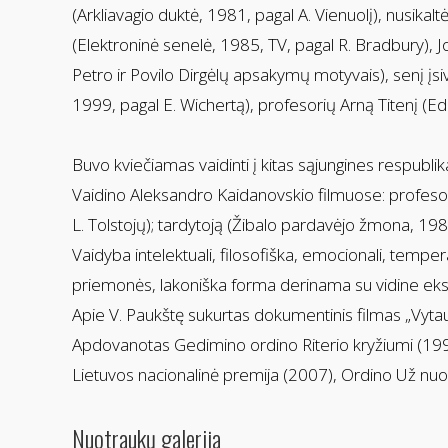
(Arkliavagio duktė, 1981, pagal A. Vienuolį), nusika
(Elektroninė senelė, 1985, TV, pagal R. Bradbury), J
Petro ir Povilo Dirgėlų apsakymų motyvais), senį įsi
1999, pagal E. Wichertą), profesorių Arną Titenį (Ed
Buvo kviečiamas vaidinti į kitas sąjungines respublik
Vaidino Aleksandro Kaidanovskio filmuose: profesori
L. Tolstojų); tardytoją (Žibalo pardavėjo žmona, 198
Vaidyba intelektuali, filosofiška, emocionali, temp
priemonės, lakoniška forma derinama su vidine eks
Apie V. Paukštę sukurtas dokumentinis filmas „Vytau
Apdovanotas Gedimino ordino Riterio kryžiumi (19
Lietuvos nacionalinė premija (2007), Ordino Už nu
Nuotraukų galerija