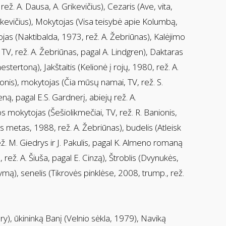
ež. A. Dausa, A. Grikevičius), Cezaris (Ave, vita,
ikevičius), Mokytojas (Visa teisybė apie Kolumbą,
as (Naktibalda, 1973, rež. A. Žebriūnas), Kalėjimo
, TV, rež. A. Žebriūnas, pagal A. Lindgren), Daktaras
stertoną), Jakštaitis (Kelionė į rojų, 1980, rež. A.
nis), mokytojas (Čia mūsų namai, TV, rež. S.
ną, pagal E.S. Gardnerį, abiejų rež. A.
s mokytojas (Šešiolikmečiai, TV, rež. R. Banionis,
s metas, 1988, rež. A. Žebriūnas), budelis (Atleisk
ž. M. Giedrys ir J. Pakulis, pagal K. Almeno romaną
 rež. A. Šiuša, pagal E. Cinzą), Štroblis (Dvynukės,
ymą), senelis (Tikrovės pinklėse, 2008, trump., rež.
y), ūkininką Banį (Velnio sėkla, 1979), Naviką