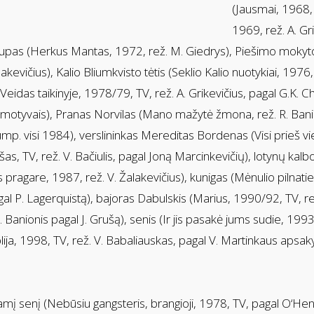
(Jausmai, 1968, r
1969, rež. A. Gr
kupas (Herkus Mantas, 1972, rež. M. Giedrys), Piešimo mokytoj
lakevičius), Kalio Bliumkvisto tėtis (Seklio Kalio nuotykiai, 1976
idas taikinyje, 1978/79, TV, rež. A. Grikevičius, pagal G.K. Che
 motyvais), Pranas Norvilas (Mano mažytė žmona, rež. R. Banio
rump. visi 1984), verslininkas Mereditas Bordenas (Visi prieš vie
, TV, rež. V. Bačiulis, pagal Joną Marcinkevičių), lotynų kalbo
 pragare, 1987, rež. V. Žalakevičius), kunigas (Mėnulio pilnatie
al P. Lagerquistą), bajoras Dabulskis (Marius, 1990/92, TV, re
 Banionis pagal J. Grušą), senis (Ir jis pasakė jums sudie, 1993,
blija, 1998, TV, rež. V. Babaliauskas, pagal V. Martinkaus apsak
mį senį (Nebūsiu gangsteris, brangioji, 1978, TV, pagal O‘Henr