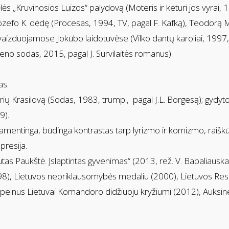
ltėlės „Kruvinosios Luizos“ palydovą (Moteris ir keturi jos vyr
ozefo K. dėdę (Procesas, 1994, TV, pagal F. Kafką), Teodorą Mi
vaizduojamose Jokūbo laidotuvėse (Vilko dantų karoliai, 1997, p
eno sodas, 2015, pagal J. Survilaitės romanus).
as.
ų Krasilovą (Sodas, 1983, trump., pagal J.L. Borgesą); gydytoj
9).
eramentinga, būdinga kontrastas tarp lyrizmo ir komizmo, raišk
presija.
tas Paukštė. Įslaptintas gyvenimas“ (2013, rež. V. Babaliauska
98), Lietuvos nepriklausomybės medaliu (2000), Lietuvos Re
opelnus Lietuvai Komandoro didžiuoju kryžiumi (2012), Auksin