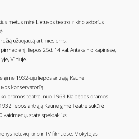
us metus mirė Lietuvos teatro ir kino aktorius
ė.
rdžią užuojautą artimiesiems.
pirmadienį, liepos 25d. 14 val. Antakalnio kapinėse,
je, Vilniuje.
ė gimė 1932-ųjų liepos antrąją Kaune.
uvos konservatoriją.
o dramos teatro, nuo 1963 Klaipėdos dramos
. 1932 liepos antrąją Kaune gimė Teatre sukūrė
0 vaidmenų, statė spektaklius.
enys lietuvių kino ir TV filmuose: Mokytojas