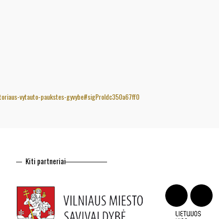
-aktoriaus-vytauto-paukstes-gyvybe#sigProIdc350a67ff0
Kiti partneriai