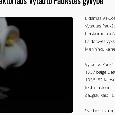
o aktoriaus Vytauto Paukštės gyvybė
Eidamas 91-uosi
Vytautas Paukšt
Reiškiame nuoši
Laidotuvės vyks 
Menininkų kalnely
Vytautas Paukšt
1957 baigė Liet
1956–62 Kapsuk
teatro aktorius
daugiau kaip 10
Svarbesni vaidm