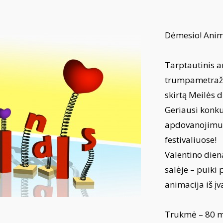
Dėmesio! Anim
Tarptautinis an
trumpametraži
skirtą Meilės d
Geriausi konkur
apdovanojimus 
festivaliuose!
Valentino dien
salėje – puiki 
animacija iš įva
Trukmė – 80 m