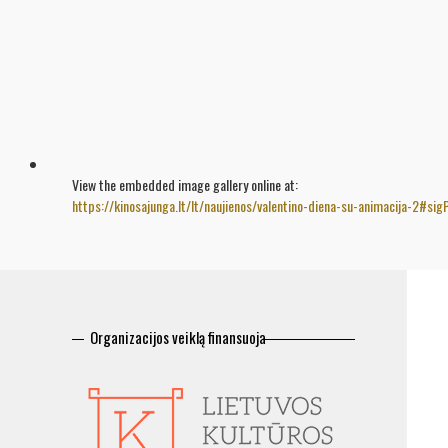
View the embedded image gallery online at:
https://kinosajunga.lt/lt/naujienos/valentino-diena-su-animacija-2#si
Organizacijos veiklą finansuoja