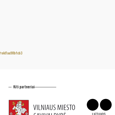
gProId1aa98bfcb3
Kiti partneriai