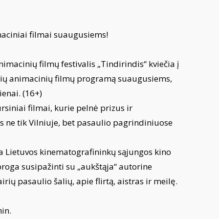
aciniai filmai suaugusiems!
imacinių filmų festivalis „Tindirindis“ kviečia į
ų animacinių filmų programą suaugusiems,
ienai. (16+)
siniai filmai, kurie pelnė prizus ir
ne tik Vilniuje, bet pasaulio pagrindiniuose
a Lietuvos kinematografininkų sąjungos kino
proga susipažinti su „aukštąja“ autorine
irių pasaulio šalių, apie flirtą, aistras ir meilę.
in.