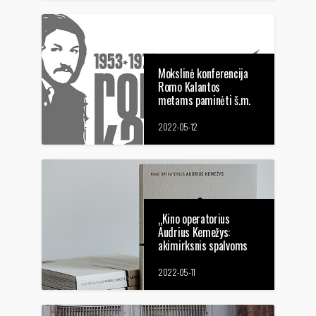
Mokslinė konferencija
Romo Kalantos
metams paminėti š.m.
gegužės 13 d. 10 val.
2022-05-12
„Kino operatorius
Audrius Kemežys:
akimirksnis spalvoms
suderinti“ - knyga tarsi
filmavimo aikštelės
2022-05-11
šurmulys