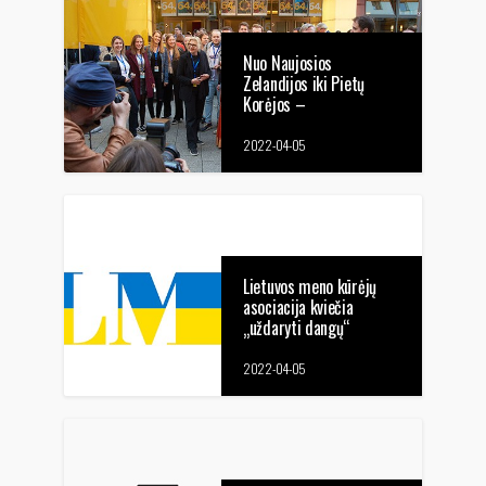
Nuo Naujosios
Zelandijos iki Pietų
Korėjos –
prestižiniuose kino
festivaliuose išskirtinis
2022-04-05
dėmesys lietuviškam
trumpametražiui kinui
Lietuvos meno kūrėjų
asociacija kviečia
„uždaryti dangų“
rusiškai kultūrai
2022-04-05