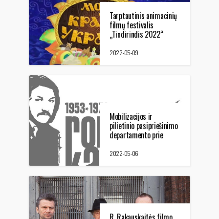
Tarptautinis animacinių
filmų festivalis
„Tindirindis 2022“
UKRAINOS IR LIETUVOS
ANIMATORIŲ JUNGTINĖ
2022-05-09
PROGRAMA
Mobilizacijos ir
pilietinio pasipriešinimo
departamento prie
Krašto apsaugos
ministerijos ir Lietuvos
2022-05-06
teatro, muzikos ir kino
muziejaus pranešimas
spaudai
R. Rakauskaitės filmo