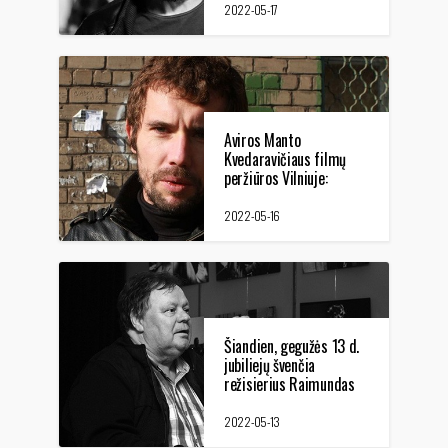
pasaulinė premjera -
2022-05-17
Kanų kino festivalyje
Aviros Manto
Kvedaravičiaus filmų
peržiūros Vilniuje:
poetams ir batsiuviams
2022-05-16
Šiandien, gegužės 13 d.
jubiliejų švenčia
režisierius Raimundas
Banionis
2022-05-13