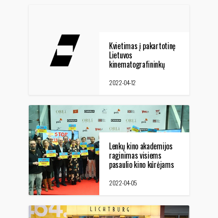
Kvietimas į pakartotinę
Lietuvos
kinematografininkų
sąjungos narių
konferenciją
2022-04-12
Lenkų kino akademijos
raginimas visiems
pasaulio kino kūrėjams
protestuoti prieš karą
2022-04-05