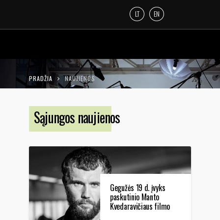
LT
EN
PRADŽIA
NAUJIENOS
Sąjungos naujienos
Gegužės 19 d. įvyks
paskutinio Manto
Kvedaravičiaus filmo
„Mariupolis 2“