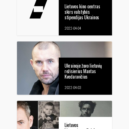
Lietuvos kino centras
skirs valstybės
stipendijas Ukrainos
piliečiams, kino
kultūros ar meno
2022-04-04
kūrėjams
Ukrainoje žuvo lietuvių
režisierius Mantas
Kvedaravičius
2022-04-03
Lietuvos