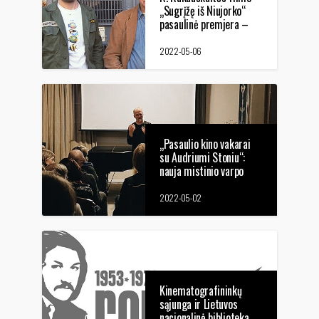
„Sugrįžę iš Niujorko“
pasaulinė premjera –
tarptautiniame
festivalyje
2022-05-06
„DocsValencia“
„Pasaulio kino vakarai
su Audriumi Stoniu“:
nauja mistinio varpo
legendos versija 2022-
05-02
2022-05-02
Kinematografininkų
sąjunga ir Lietuvos
nacionalinė biblioteka