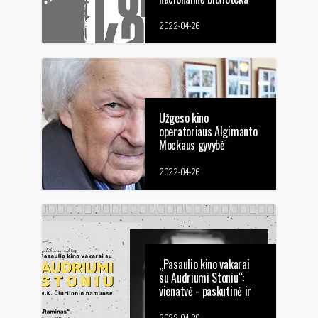
kviečia minėti Romo
Kalantos metus su
2022-04-26
lietuviškais filmais bei
jų autoriais
Užgeso kino
operatoriaus Algimanto
Mockaus gyvybė
2022-04-26
„Pasaulio kino vakarai
su Audriumi Stoniu“:
vienatvė - paskutinė ir
stipriausia varžovė
2022-04-20