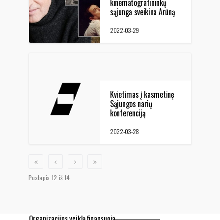
kinematografininkų
sąjunga sveikina Arūną
Sakalauską su
jubiliejumi!
2022-03-29
Kvietimas į kasmetinę
Sąjungos narių
konferenciją
2022-03-28
Puslapis 12 iš 14
Organizacijos veiklą finansuoja