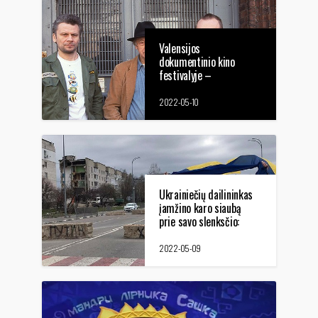
Valensijos
dokumentinio kino
festivalyje –
tarptautinė filmo apie
Joną Meką premjera
2022-05-10
Ukrainiečių dailininkas
įamžino karo siaubą
prie savo slenksčio:
mirti už Ukrainą –
nepakanka, mums
2022-05-09
reikia pergalės