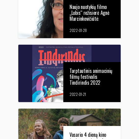
Naujo nuotykių filmo
„Lobis“ režisierė Agnė
Marcinkevičiūtė:
„Svarbu leisti jiems
svajoti“
2022-01-28
Tarptautinis animacinių
filmų festivalis
Tindirindis 2022
pradeda rodyti
retospektyvines lietuvių
2022-01-21
animacinių filmų
programas
Vasario 4 dieną kino