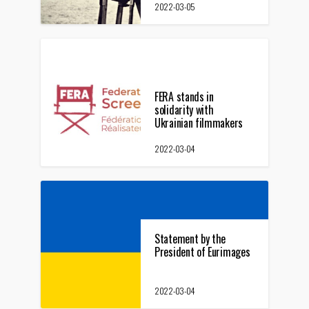
gyvybė
2022-03-05
FERA stands in
solidarity with
Ukrainian filmmakers
and the Ukrainian
people following
2022-03-04
Russian army’s invasion
Statement by the
President of Eurimages
2022-03-04