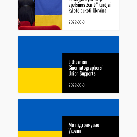
apelsinas žemė“ kūrėjai
kvietė aukoti Ukrainai
ir perdavė žinią: esame
su jumis!
2022-03-01
Lithuanian
Cinematographers'
Union Supports
Ukraine!
2022-03-01
Ми підтримуємо
Україні!