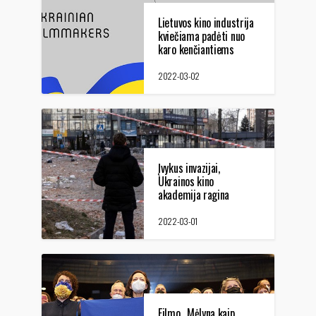
Lietuvos kino industrija
kviečiama padėti nuo
karo kenčiantiems
Ukrainos kino kūrėjams
2022-03-02
Įvykus invazijai,
Ukrainos kino
akademija ragina
boikotuoti Rusijos kiną
2022-03-01
Filmo „Mėlyna kaip