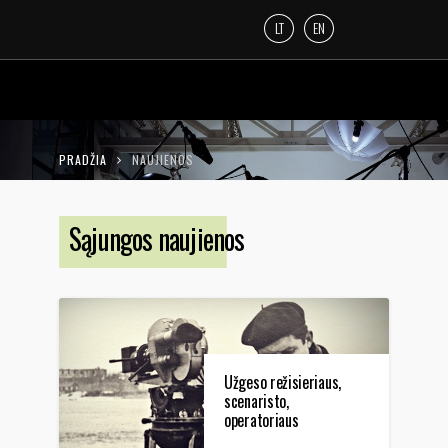
LT
EN
PRADŽIA
NAUJIENOS
Sąjungos naujienos
Užgeso režisieriaus,
scenaristo,
operatoriaus
Aleksandro Digimo