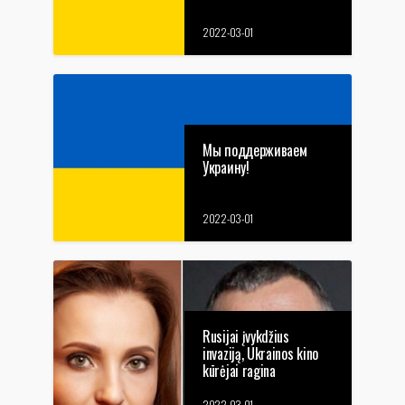
2022-03-01
Мы поддерживаем
Украину!
2022-03-01
Rusijai įvykdžius
invaziją, Ukrainos kino
kūrėjai ragina
solidarizuotis ir įspėja
2022-03-01