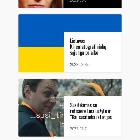
apie pasaulinę grėsmę
Lietuvos
Kinematografininkų
sąjunga palaiko
Ukrainą!
2022-02-28
Susitikimas su
režisiere Lina Lužyte ir
“Kai susitinka istorijos
II” trumpųjų filmų
programos peržiūra
2022-02-21
vilniečiams ir Vilniaus