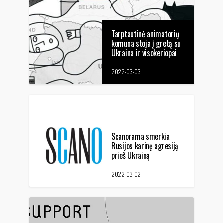
Tarptautinė animatorių
komuna stoja į gretą su
Ukraina ir visokeriopai
padeda jai kovoti su
okupantais
2022-03-03
Scanorama smerkia
Rusijos karinę agresiją
prieš Ukrainą
2022-03-02