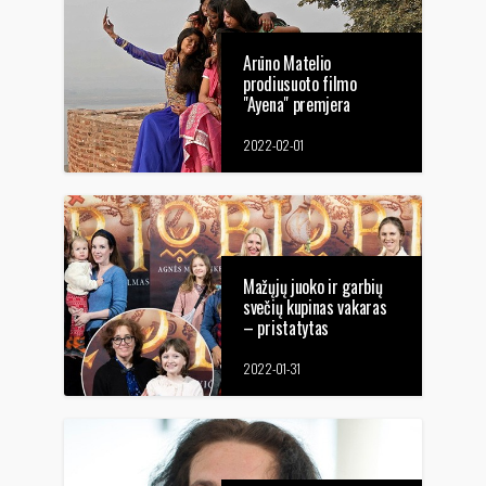
Arūno Matelio
prodiusuoto filmo
"Ayena" premjera
Budapešte!
2022-02-01
Mažųjų juoko ir garbių
svečių kupinas vakaras
– pristatytas
lietuviškas nuotykių
filmas vaikams „Lobis“
2022-01-31