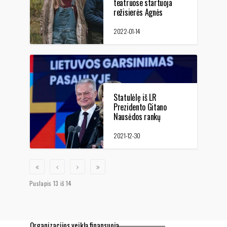
teatruose startuoja
režisierės Agnės
Marcinkevičiūtės
lietuviškas vaidybinis
2022-01-14
filmas vaikams "Lobis"
Statulėlę iš LR
Prezidento Gitano
Nausėdos rankų
atsiėmė kategorijoje
„Lietuvos vardo
2021-12-30
garsinimas pasaulyje“
nugalėjusi
dokumentinio kino
režisierė ir prodiuserė
Giedrė Žickytė,
Puslapis 13 iš 14
sveikinimai režisierei!
Organizacijos veiklą finansuoja