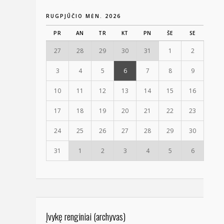
RUGPJŪČIO MĖN. 2026
PR
AN
TR
KT
PN
ŠE
SE
27
28
29
30
31
1
2
3
4
5
6
7
8
9
10
11
12
13
14
15
16
17
18
19
20
21
22
23
24
25
26
27
28
29
30
31
1
2
3
4
5
6
Įvykę renginiai (archyvas)