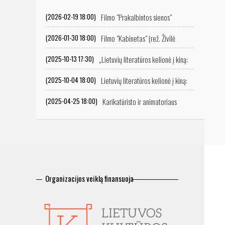
Filmo "Prakalbintos sienos"
(2026-02-19 18:00)
peržiūra
Filmo "Kabinetas" (rež. Živilė
(2026-01-30 18:00)
Mičiulytė) peržiūra
„Lietuvių literatūros kelionė į kiną:
(2025-10-13 17:30)
ekranizacijų istorija“
Lietuvių literatūros kelionė į kiną:
(2025-10-04 18:00)
ekranizacijų istorija
Karikatūristo ir animatoriaus
(2025-04-25 18:00)
Vitalijaus Suchockio retrospektyvinė filmų programa
Organizacijos veiklą finansuoja