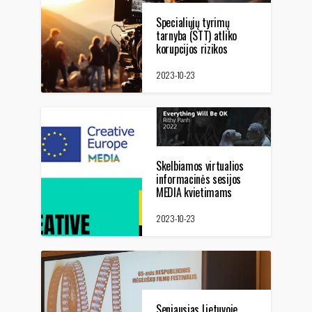
Specialiųjų tyrimų
tarnyba (STT) atliko
korupcijos rizikos
analizę
2023-10-23
Skelbiamos virtualios
informacinės sesijos
MEDIA kvietimams
pristatyti
2023-10-23
Seniausias Lietuvoje