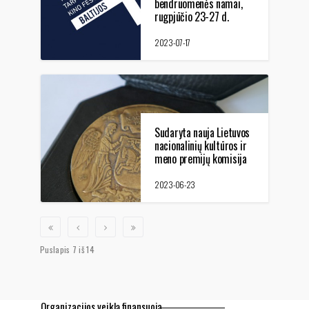
bendruomenės namai,
rugpjūčio 23-27 d.
2023-07-17
Sudaryta nauja Lietuvos
nacionalinių kultūros ir
meno premijų komisija
2023-06-23
Puslapis 7 iš 14
Organizacijos veiklą finansuoja