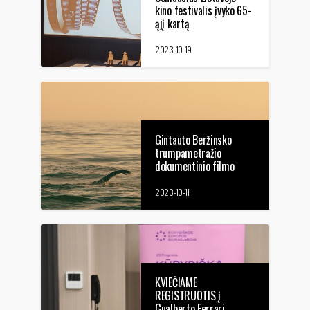
kino festivalis įvyko 65-
ąjį kartą
2023-10-19
Gintauto Beržinsko
trumpametražio
dokumentinio filmo
„Plaukikas“ premjera
2023-10-11
KVIEČIAME
REGISTRUOTIS į
Gualberto Ferrari