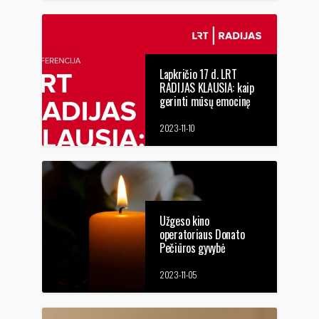
Lapkričio 17 d. LRT
RADIJAS KLAUSIA: kaip
gerinti mūsų emocinę
sveikatą?
2023-11-10
Užgeso kino
operatoriaus Donato
Pečiūros gyvybė
2023-11-05