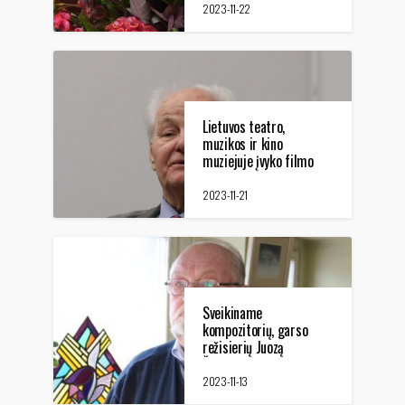
gimtadienį.
2023-11-22
Lietuvos teatro,
muzikos ir kino
muziejuje įvyko filmo
"Marija Gimbutienė"
(1993 m.) peržiūra
2023-11-21
Sveikiname
kompozitorių, garso
režisierių Juozą
Širvinską jubiliejaus
proga
2023-11-13