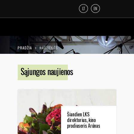
LT
EN
PRADŽIA
NAUJIENOS
Sąjungos naujienos
Šiandien LKS
direktorius, kino
prodiuseris Arūnas
Stoškus švenčia