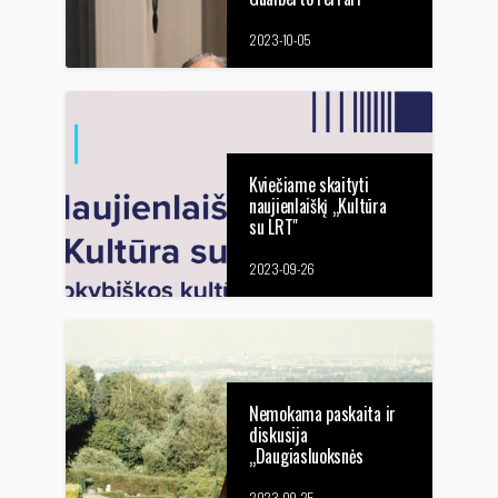
scenarijaus vystymo
dirbtuves
2023-10-05
profesionalams
Kviečiame skaityti
naujienlaiškį „Kultūra
su LRT"
2023-09-26
Nemokama paskaita ir
diskusija
„Daugiasluoksnės
įtampos ir utopinės
2023-09-25