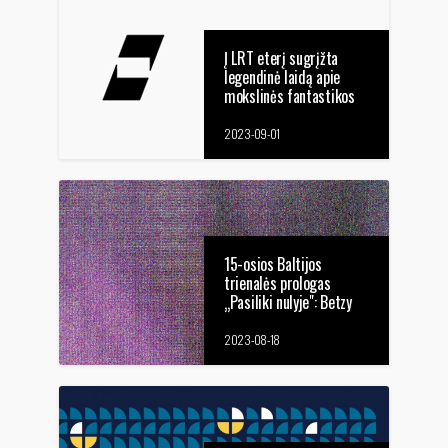
Į LRT eterį sugrįžta
legendinė laidą apie
mokslinės fantastikos
kiną „Videokaukas"
2023-09-01
15-osios Baltijos
trienalės prologas
„Pasiliki nulyje": Betzy
Bromberg, Margaret
Raspé ir Jameso
2023-08-18
Richardso filmų
peržiūros