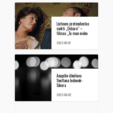
Lietuvos pretendentas
siekti „Oskaro“ –
filmas „Tu man nieko
neprimeni“
2023-09-07
Anapilin iškeliavo
Svetlana Indenok-
Sikora
2023-09-02