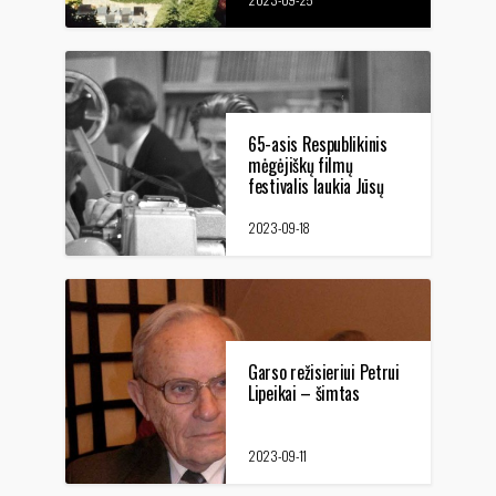
kibirkštys Daniele'ės
Huillet ir Jeano-Marie
Straubo filmuose“
65-asis Respublikinis
mėgėjiškų filmų
festivalis laukia Jūsų
filmų
2023-09-18
Garso režisieriui Petrui
Lipeikai – šimtas
2023-09-11