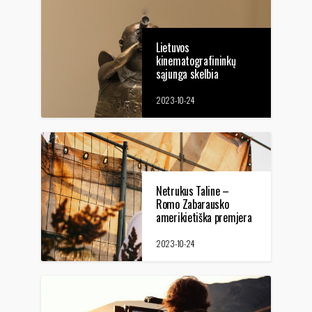
Lietuvos
kinematografininkų
sąjunga skelbia
apdovanojimo „LuKaS“
konkursą
2023-10-24
Netrukus Taline –
Romo Zabarausko
amerikietiška premjera
2023-10-24