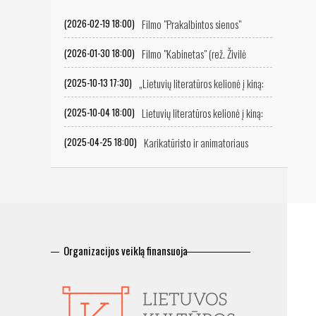
Filmo "Prakalbintos sienos"
(2026-02-19 18:00)
peržiūra
Filmo "Kabinetas" (rež. Živilė
(2026-01-30 18:00)
Mičiulytė) peržiūra
„Lietuvių literatūros kelionė į kiną:
(2025-10-13 17:30)
ekranizacijų istorija“
Lietuvių literatūros kelionė į kiną:
(2025-10-04 18:00)
ekranizacijų istorija
Karikatūristo ir animatoriaus
(2025-04-25 18:00)
Vitalijaus Suchockio retrospektyvinė filmų programa
Organizacijos veiklą finansuoja