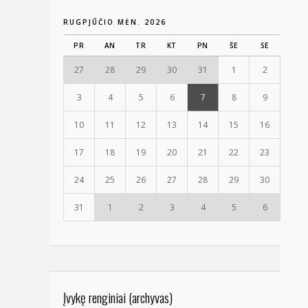
RUGPJŪČIO MĖN. 2026
PR
AN
TR
KT
PN
ŠE
SE
27
28
29
30
31
1
2
3
4
5
6
7
8
9
10
11
12
13
14
15
16
17
18
19
20
21
22
23
24
25
26
27
28
29
30
31
1
2
3
4
5
6
Įvykę renginiai (archyvas)