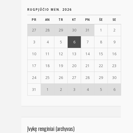
RUGPJŪČIO MĖN. 2026
PR
AN
TR
KT
PN
ŠE
SE
27
28
29
30
31
1
2
3
4
5
6
7
8
9
10
11
12
13
14
15
16
17
18
19
20
21
22
23
24
25
26
27
28
29
30
31
1
2
3
4
5
6
Įvykę renginiai (archyvas)