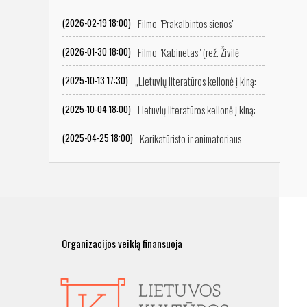
Filmo "Prakalbintos sienos"
(2026-02-19 18:00)
peržiūra
Filmo "Kabinetas" (rež. Živilė
(2026-01-30 18:00)
Mičiulytė) peržiūra
„Lietuvių literatūros kelionė į kiną:
(2025-10-13 17:30)
ekranizacijų istorija“
Lietuvių literatūros kelionė į kiną:
(2025-10-04 18:00)
ekranizacijų istorija
Karikatūristo ir animatoriaus
(2025-04-25 18:00)
Vitalijaus Suchockio retrospektyvinė filmų programa
Organizacijos veiklą finansuoja