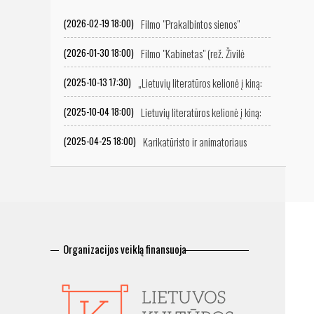
Filmo "Prakalbintos sienos"
(2026-02-19 18:00)
peržiūra
Filmo "Kabinetas" (rež. Živilė
(2026-01-30 18:00)
Mičiulytė) peržiūra
„Lietuvių literatūros kelionė į kiną:
(2025-10-13 17:30)
ekranizacijų istorija“
Lietuvių literatūros kelionė į kiną:
(2025-10-04 18:00)
ekranizacijų istorija
Karikatūristo ir animatoriaus
(2025-04-25 18:00)
Vitalijaus Suchockio retrospektyvinė filmų programa
Organizacijos veiklą finansuoja