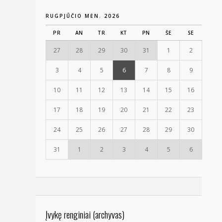
RUGPJŪČIO MĖN. 2026
PR
AN
TR
KT
PN
ŠE
SE
27
28
29
30
31
1
2
3
4
5
6
7
8
9
10
11
12
13
14
15
16
17
18
19
20
21
22
23
24
25
26
27
28
29
30
31
1
2
3
4
5
6
Įvykę renginiai (archyvas)