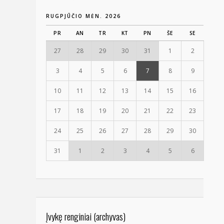
RUGPJŪČIO MĖN. 2026
PR
AN
TR
KT
PN
ŠE
SE
27
28
29
30
31
1
2
3
4
5
6
7
8
9
10
11
12
13
14
15
16
17
18
19
20
21
22
23
24
25
26
27
28
29
30
31
1
2
3
4
5
6
Įvykę renginiai (archyvas)