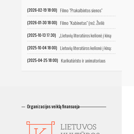
Filmo "Prakalbintos sienos"
(2026-02-19 18:00)
peržiūra
Filmo "Kabinetas" (rež. Živilė
(2026-01-30 18:00)
Mičiulytė) peržiūra
„Lietuvių literatūros kelionė į kiną:
(2025-10-13 17:30)
ekranizacijų istorija“
Lietuvių literatūros kelionė į kiną:
(2025-10-04 18:00)
ekranizacijų istorija
Karikatūristo ir animatoriaus
(2025-04-25 18:00)
Vitalijaus Suchockio retrospektyvinė filmų programa
Organizacijos veiklą finansuoja