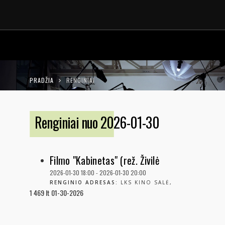
LT
EN
PRADŽIA
RENGINIAI
Renginiai nuo 2026-01-30
Filmo "Kabinetas" (rež. Živilė
Mičiulytė) peržiūra
2026-01-30 18:00
-
2026-01-30 20:00
RENGINIO ADRESAS:
LKS KINO SALĖ,
1
469
lt
01-30-2026
VASARIO 16-OSIOS G. 8, LT-01107 VILNIUS