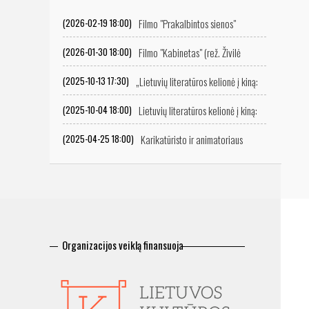
Filmo "Prakalbintos sienos"
(2026-02-19 18:00)
peržiūra
Filmo "Kabinetas" (rež. Živilė
(2026-01-30 18:00)
Mičiulytė) peržiūra
„Lietuvių literatūros kelionė į kiną:
(2025-10-13 17:30)
ekranizacijų istorija“
Lietuvių literatūros kelionė į kiną:
(2025-10-04 18:00)
ekranizacijų istorija
Karikatūristo ir animatoriaus
(2025-04-25 18:00)
Vitalijaus Suchockio retrospektyvinė filmų programa
Organizacijos veiklą finansuoja