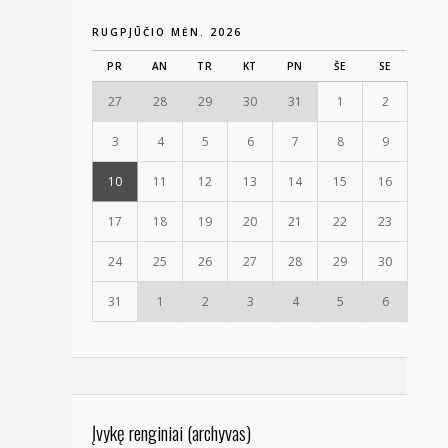
RUGPJŪČIO MĖN. 2026
PR
AN
TR
KT
PN
ŠE
SE
27
28
29
30
31
1
2
3
4
5
6
7
8
9
10
11
12
13
14
15
16
17
18
19
20
21
22
23
24
25
26
27
28
29
30
31
1
2
3
4
5
6
Įvykę renginiai (archyvas)