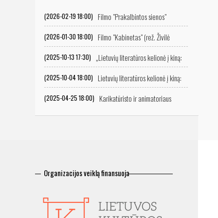
Filmo "Prakalbintos sienos"
(2026-02-19 18:00)
peržiūra
Filmo "Kabinetas" (rež. Živilė
(2026-01-30 18:00)
Mičiulytė) peržiūra
„Lietuvių literatūros kelionė į kiną:
(2025-10-13 17:30)
ekranizacijų istorija“
Lietuvių literatūros kelionė į kiną:
(2025-10-04 18:00)
ekranizacijų istorija
Karikatūristo ir animatoriaus
(2025-04-25 18:00)
Vitalijaus Suchockio retrospektyvinė filmų programa
Organizacijos veiklą finansuoja