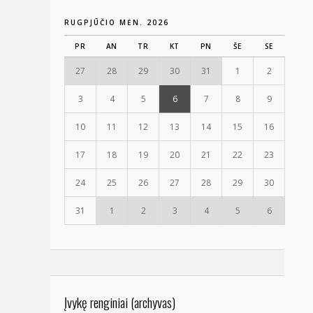
RUGPJŪČIO MĖN. 2026
PR
AN
TR
KT
PN
ŠE
SE
27
28
29
30
31
1
2
3
4
5
6
7
8
9
10
11
12
13
14
15
16
17
18
19
20
21
22
23
24
25
26
27
28
29
30
31
1
2
3
4
5
6
Įvykę renginiai (archyvas)